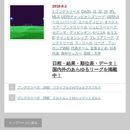
2018-8-2
2.ブンデスリーガ
,
DAZN
,
J1
,
J2
,
J3
,
JFL
,
MLS
,
UEFAチャンピオンズリーグ
,
UEFAヨ
ーロッパリーグ
,
エールディビジ
,
オースト
リア・ブンデスリーガ
,
ジュピラーリーグ
,
セグンダ・ディビシオン
,
セリエA
,
セリエ
B
,
チャンピオンシップ
,
プレミアリーグ
,
ブ
ンデスリーガ
,
ラ・リーガ
,
リーグ・アン
,
ロシアW杯
,
代表チーム
,
全体まとめ
,
日本
代表
,
海外サッカー
,
高校・大学
日程・結果・順位表・データ｜
国内外のあらゆるリーグを掲載
中！
ブンデスリーガ 29節 フライブルクvsヴォルフスブルク
ブンデスリーガ 29節 ドルトムントvsシュツットガルト
トップページに戻る