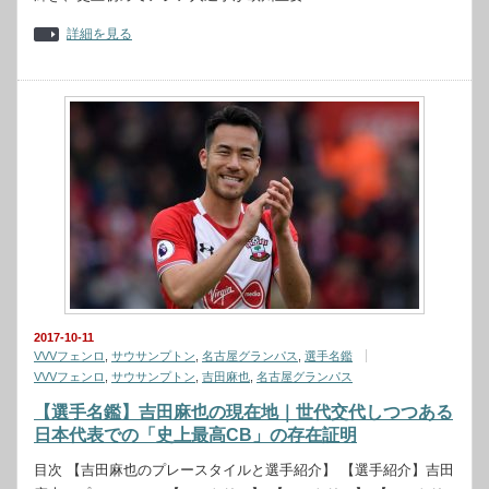
詳細を見る
2017-10-11
VVVフェンロ
,
サウサンプトン
,
名古屋グランパス
,
選手名鑑
VVVフェンロ
,
サウサンプトン
,
吉田麻也
,
名古屋グランパス
【選手名鑑】吉田麻也の現在地｜世代交代しつつある
日本代表での「史上最高CB」の存在証明
目次 【吉田麻也のプレースタイルと選手紹介】 【選手紹介】吉田