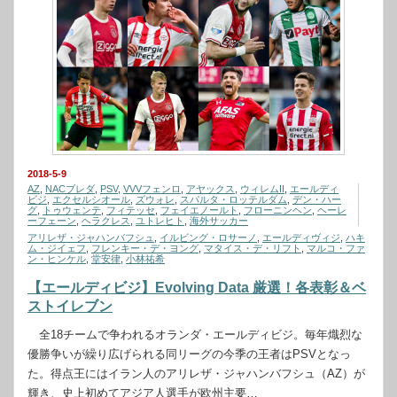
2018-5-9
AZ
,
NACブレダ
,
PSV
,
VVVフェンロ
,
アヤックス
,
ウィレムII
,
エールディ
ビジ
,
エクセルシオール
,
ズウォレ
,
スパルタ・ロッテルダム
,
デン・ハー
グ
,
トゥウェンテ
,
フィテッセ
,
フェイエノールト
,
フローニンヘン
,
ヘーレ
ーフェーン
,
ヘラクレス
,
ユトレヒト
,
海外サッカー
アリレザ・ジャハンバフシュ
,
イルビング・ロサーノ
,
エールディヴィジ
,
ハキ
ム・ジイェフ
,
フレンキー・デ・ヨング
,
マタイス・デ・リフト
,
マルコ・ファ
ン・ヒンケル
,
堂安律
,
小林祐希
【エールディビジ】Evolving Data 厳選！各表彰＆ベ
ストイレブン
全18チームで争われるオランダ・エールディビジ。毎年熾烈な
優勝争いが繰り広げられる同リーグの今季の王者はPSVとなっ
た。得点王にはイラン人のアリレザ・ジャハンバフシュ（AZ）が
輝き、史上初めてアジア人選手が欧州主要…