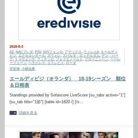
2018-8-3
AZ
,
NACブレダ
,
PSV
,
VVVフェンロ
,
アヤックス
,
ウィレムII
,
エールディ
ビジ
,
エクセルシオール
,
ズウォレ
,
スパルタ・ロッテルダム
,
デン・ハー
グ
,
トゥウェンテ
,
フィテッセ
,
フェイエノールト
,
フローニンヘン
,
ヘーレ
ーフェーン
,
ヘラクレス
,
ユトレヒト
,
ローダ
堂安律
,
小林祐希
エールディビジ（オランダ） 18-19シーズン 順位
＆日程表
Standings provided by Sofascore LiveScore [su_tabs active="1"]
[su_tab title="1節"] [table id=1820 /] [/s…
詳細を見る