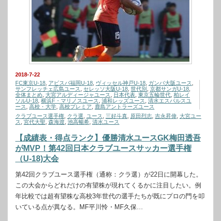
2018-7-22
FC東京U-18
,
アビスパ福岡U-18
,
ヴィッセル神戸U-18
,
ガンバ大阪ユース
,
サンフレッチェ広島ユース
,
セレッソ大阪U-18
,
世代別
,
京都サンガU-18
,
全体まとめ
,
大宮アルディージャユース
,
日本代表
,
東京五輪世代
,
柏レイ
ソルU-18
,
横浜F・マリノスユース
,
浦和レッズユース
,
清水エスパルスユ
ース
,
高校・大学
,
高校プレミア
,
鹿島アントラーズユース
クラブユース選手権
,
クラ選
,
ユース
,
三好斗真
,
原田烈志
,
吉永昇偉
,
大宮ユー
ス
,
宮代大聖
,
森海渡
,
池高暢希
,
清水ユース
【成績表・得点ランク】優勝清水ユースGK梅田透吾
がMVP！第42回日本クラブユースサッカー選手権
（U-18)大会
第42回クラブユース選手権（通称：クラ選）が22日に開幕した。
この大会からどれだけの有望株が現れてくるかに注目したい。例
年比較では超有望株な高校3年世代の選手たちが既にプロの門を叩
いている点が異なる。MF平川怜・MF久保…