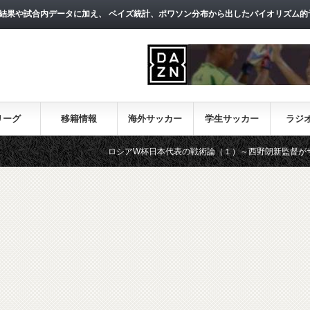
結果や試合内データに加え、 ベイズ統計、ポワソン分布から出したバイオリズム的
リーグ
移籍情報
海外サッカー
学生サッカー
ラジ
ロシアW杯日本代表の戦術論（１）～西野朗新監督がサッカーのスタ