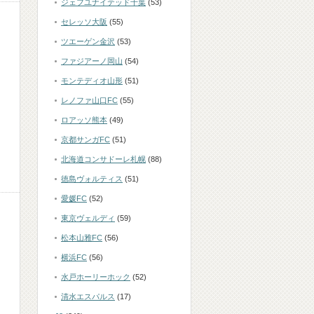
ジェフユナイテッド千葉
(53)
セレッソ大阪
(55)
ツエーゲン金沢
(53)
ファジアーノ岡山
(54)
モンテディオ山形
(51)
レノファ山口FC
(55)
ロアッソ熊本
(49)
京都サンガFC
(51)
北海道コンサドーレ札幌
(88)
徳島ヴォルティス
(51)
愛媛FC
(52)
東京ヴェルディ
(59)
松本山雅FC
(56)
横浜FC
(56)
水戸ホーリーホック
(52)
清水エスパルス
(17)