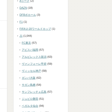
Aリーグ
(2)
DAZN
(18)
DFBポカール
(3)
F1
(1)
FIFA U-20ワールドカップ
(1)
J1
(1,044)
FC東京
(57)
アビスパ福岡
(57)
アルビレックス新潟
(63)
ヴァンフォーレ甲府
(59)
ヴィッセル神戸
(58)
ガンバ大阪
(62)
サガン鳥栖
(54)
サンフレッチェ広島
(57)
ジュビロ磐田
(51)
ベガルタ仙台
(94)