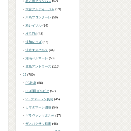
名古屋グランパス
(52)
大宮アルディージャ
(59)
川崎フロンターレ
(59)
柏レイソル
(94)
横浜FM
(48)
浦和レッズ
(67)
清水エスパルス
(44)
湘南ベルマーレ
(50)
鹿島アントラーズ
(113)
J2
(700)
FC岐阜
(56)
FC町田ゼルビア
(57)
V・ファーレン長崎
(45)
カマタマーレ讃岐
(54)
ギラヴァンツ北九州
(37)
ザスパクサツ群馬
(46)