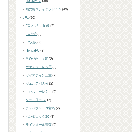
藤枝MYFC
(38)
鹿児島ユナイテッドＦＣ
(43)
JFL
(10)
FCマルヤス岡崎
(2)
FC今治
(2)
FC大阪
(2)
HondaFC
(2)
MIOびわこ滋賀
(2)
ヴァンラーレ八戸
(3)
ヴィアティン三重
(2)
ヴェルスパ大分
(2)
コバルトーレ女川
(2)
ソニー仙台FC
(2)
テゲバジャーロ宮崎
(2)
ホンダロックSC
(2)
ラインメール青森
(2)