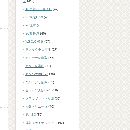
J3
(349)
AC長野パルセイロ
(42)
FC東京U-23
(40)
FC琉球
(45)
SC相模原
(40)
Y.S.C.C.横浜
(37)
アスルクラロ沼津
(27)
ガイナーレ鳥取
(37)
カターレ富山
(41)
ガンバ大阪U-23
(38)
グルージャ盛岡
(39)
セレッソ大阪U-23
(39)
ブラウブリッツ秋田
(36)
大分トリニータ
(46)
栃木SC
(52)
福島ユナイテッドＦＣ
(42)