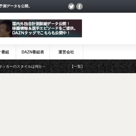
予測データを公開。
オ番組
DAZN番組表
運営会社
イルは何か～
【一覧】J1・J2・J3リーグ「退団・戦力外選手＆新加