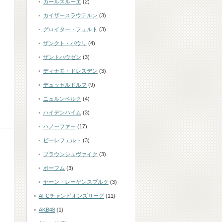
カールスルーエ
(2)
カイザースラウテルン
(3)
グロイター・フュルト
(3)
ザンクト・パウリ
(4)
ザントハウゼン
(3)
ディナモ・ドレスデン
(3)
デュッセルドルフ
(9)
ニュルンベルク
(4)
ハイデンハイム
(3)
ハノーファー
(17)
ビーレフェルト
(3)
ブラウンシュヴァイク
(3)
ボーフム
(3)
ヤーン・レーゲンスブルク
(3)
AFCチャンピオンズリーグ
(11)
AKB48
(1)