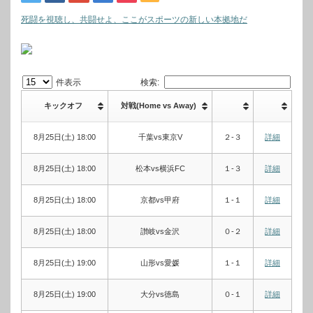
死闘を視聴し、共闘せよ、ここがスポーツの新しい本拠地だ
件表示
検索:
キックオフ
対戦(Home vs Away)
8月25日(土) 18:00
千葉vs東京V
２-３
詳細
8月25日(土) 18:00
松本vs横浜FC
１-３
詳細
8月25日(土) 18:00
京都vs甲府
１-１
詳細
8月25日(土) 18:00
讃岐vs金沢
０-２
詳細
8月25日(土) 19:00
山形vs愛媛
１-１
詳細
8月25日(土) 19:00
大分vs徳島
０-１
詳細