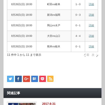
8月26日(日) 18:00
町田vs岐阜
１-０
詳細
8月26日(日) 18:00
新潟vs福岡
０-３
詳細
8月26日(日) 18:00
岡山vs水戸
０-１
詳細
8月26日(日) 19:00
大宮vs山口
４-４
詳細
8月26日(日) 19:00
熊本vs栃木
０-１
詳細
11 件中 1 から 11 まで表示
前
次
関連記事
2017-8-31