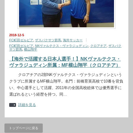
2018-12-5
FC町田ゼルビア
,
ザスパクサツ群馬
,
海外サッカー
FC町田ゼルビア
,
NKヴァルテクス・ヴァラジュディン
,
クロアチア
,
ザスパク
サツ群馬
,
横山翔平
【海外で活躍する日本人選手！】NKヴァルテクス・
ヴァラジュディン所属：MF横山翔平（クロアチア）
クロアチアの2部NKヴァルテクス・ヴァラジュディンという
クラブに所属するMF横山翔平。名門：前橋育英高校で10番を背負
い、中心選手として活躍、2011年の全国高校総体では優秀選手に
選ばれるという経歴を持つ。同…
詳細を見る
トップページに戻る