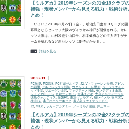
【ミルアカ】2019年シーズンのJ1全18クラブ
補強・現状メンバーから見える戦力・戦術分析
とめ！
いよいよ2019年2月22日（金）、明治安田生命J1リーグの開
幕戦となるセレッソ大阪vsヴィッセル神戸が開催される。セレ
ッソ大阪は、山村和也や山口蛍、杉本健勇などの主力選手がチ
ームを離れるなど新セレッソに期待がかかる。…
詳細を見る
2019-2-13
FC岐阜
,
FC琉球
,
FC町田ゼルビア
,
J2
,
V・ファーレン長崎
,
アビス
パ福岡
,
アルビレックス新潟
,
ヴァンフォーレ甲府
,
ジェフユナイテ
ッド千葉
,
ツエーゲン金沢
,
ファジアーノ岡山
,
モンテディオ山形
,
レノファ山口FC
,
京都サンガFC
,
全体まとめ
,
大宮アルディージャ
,
徳島ヴォルティス
,
愛媛FC
,
東京ヴェルディ
,
柏レイソル
,
栃木SC
,
横浜FC
,
水戸ホーリーホック
,
鹿児島ユナイテッドＦＣ
J2
,
MILKサッカーアカデミー
,
ノーミルク佐藤
,
井上マー
【ミルアカ】2019年シーズンのJ2全22クラブ
補強・現状メンバーから見える戦力・戦術分析
とめ！