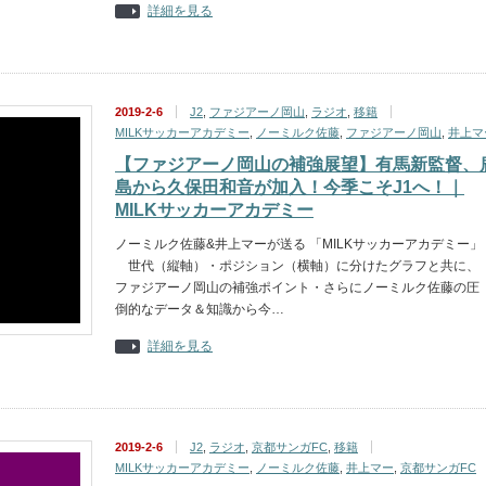
詳細を見る
2019-2-6
J2
,
ファジアーノ岡山
,
ラジオ
,
移籍
MILKサッカーアカデミー
,
ノーミルク佐藤
,
ファジアーノ岡山
,
井上マ
【ファジアーノ岡山の補強展望】有馬新監督、
島から久保田和音が加入！今季こそJ1へ！｜
MILKサッカーアカデミー
ノーミルク佐藤&井上マーが送る 「MILKサッカーアカデミー」
世代（縦軸）・ポジション（横軸）に分けたグラフと共に、
ファジアーノ岡山の補強ポイント・さらにノーミルク佐藤の圧
倒的なデータ＆知識から今…
詳細を見る
2019-2-6
J2
,
ラジオ
,
京都サンガFC
,
移籍
MILKサッカーアカデミー
,
ノーミルク佐藤
,
井上マー
,
京都サンガFC