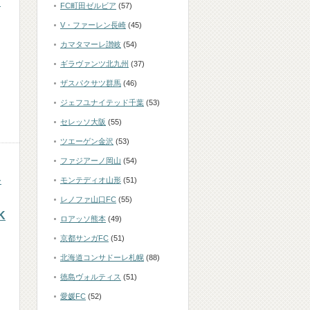
カ
FC町田ゼルビア
(57)
V・ファーレン長崎
(45)
カマタマーレ讃岐
(54)
ギラヴァンツ北九州
(37)
ザスパクサツ群馬
(46)
ジェフユナイテッド千葉
(53)
セレッソ大阪
(55)
ツエーゲン金沢
(53)
ファジアーノ岡山
(54)
モンテディオ山形
(51)
ー
レノファ山口FC
(55)
K
ロアッソ熊本
(49)
京都サンガFC
(51)
北海道コンサドーレ札幌
(88)
徳島ヴォルティス
(51)
愛媛FC
(52)