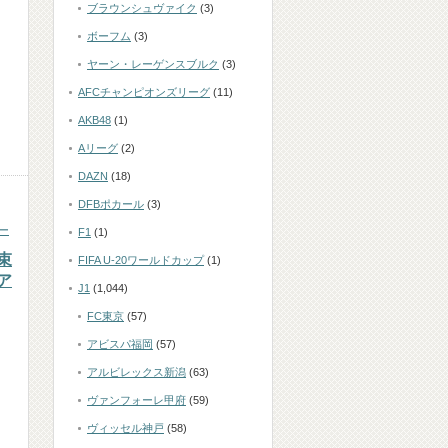
ブラウンシュヴァイク
(3)
ボーフム
(3)
ヤーン・レーゲンスブルク
(3)
AFCチャンピオンズリーグ
(11)
AKB48
(1)
Aリーグ
(2)
DAZN
(18)
DFBポカール
(3)
ー
F1
(1)
束
FIFA U-20ワールドカップ
(1)
ア
J1
(1,044)
FC東京
(57)
アビスパ福岡
(57)
アルビレックス新潟
(63)
ヴァンフォーレ甲府
(59)
ヴィッセル神戸
(58)