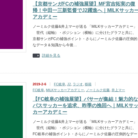
【京都サンガFCの補強展望】MF宮吉拓実の復
帰！中田一三新監督でJ2躍進へ｜MILKサッカ
アカデミー
ノーミルク佐藤&井上マーが送る 「MILKサッカーアカデミー」
世代（縦軸）・ポジション（横軸）に分けたグラフと共に、
京都サンガFCの補強ポイント・さらにノーミルク佐藤の圧倒的
なデータ＆知識から今後…
詳細を見る
2019-2-6
FC岐阜
,
J2
,
ラジオ
,
移籍
FC岐阜
,
MILKサッカーアカデミー
,
ノーミルク佐藤
,
井上マー
【FC岐阜の補強展望】パサーが集結！魅力的な
パスサッカーを追求、昨季の挽回へ｜MILKサ
カーアカデミー
ノーミルク佐藤&井上マーが送る 「MILKサッカーアカデミー」
世代（縦軸）・ポジション（横軸）に分けたグラフと共に、
FC岐阜の補強ポイント・さらにノーミルク佐藤の圧倒的なデー