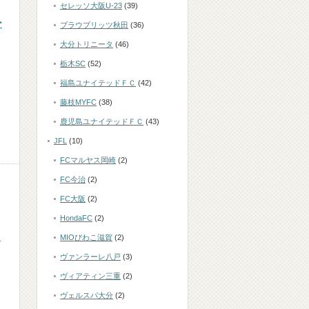
セレッソ大阪U-23
(39)
ー
ブラウブリッツ秋田
(36)
大分トリニータ
(46)
栃木SC
(52)
福島ユナイテッドＦＣ
(42)
藤枝MYFC
(38)
鹿児島ユナイテッドＦＣ
(43)
JFL
(10)
FCマルヤス岡崎
(2)
FC今治
(2)
FC大阪
(2)
HondaFC
(2)
ッ
MIOびわこ滋賀
(2)
ヴァンラーレ八戸
(3)
ヴィアティン三重
(2)
ヴェルスパ大分
(2)