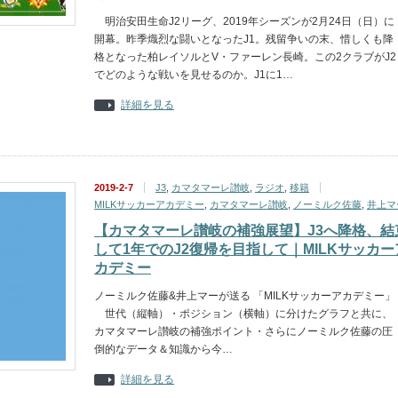
明治安田生命J2リーグ、2019年シーズンが2月24日（日）に
開幕。昨季熾烈な闘いとなったJ1。残留争いの末、惜しくも降
格となった柏レイソルとV・ファーレン長崎。この2クラブがJ2
でどのような戦いを見せるのか。J1に1…
詳細を見る
2019-2-7
J3
,
カマタマーレ讃岐
,
ラジオ
,
移籍
MILKサッカーアカデミー
,
カマタマーレ讃岐
,
ノーミルク佐藤
,
井上マ
【カマタマーレ讃岐の補強展望】J3へ降格、結
して1年でのJ2復帰を目指して｜MILKサッカー
カデミー
ノーミルク佐藤&井上マーが送る 「MILKサッカーアカデミー」
世代（縦軸）・ポジション（横軸）に分けたグラフと共に、
カマタマーレ讃岐の補強ポイント・さらにノーミルク佐藤の圧
倒的なデータ＆知識から今…
詳細を見る