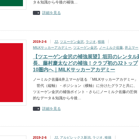
タ＆知識から今後の補強…
詳細を見る
2019-2-6
J2
,
ツエーゲン金沢
,
ラジオ
,
移籍
MILKサッカーアカデミー
,
ツエーゲン金沢
,
ノーミルク佐藤
,
井上マー
【ツエーゲン金沢の補強展望】垣田のレンタル
長、藤村慶太などの補強！クラブ初のJ2トップ
10圏内へ｜MILKサッカーアカデミー
ノーミルク佐藤&井上マーが送る 「MILKサッカーアカデミー」
世代（縦軸）・ポジション（横軸）に分けたグラフと共に、
ツエーゲン金沢の補強ポイント・さらにノーミルク佐藤の圧倒
的なデータ＆知識から今後…
詳細を見る
2019-2-6
J2
,
アルビレックス新潟
,
ラジオ
,
移籍