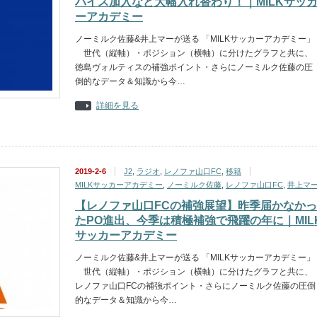
バイス加入など大幅入れ替わり！｜MILKサッ
ーアカデミー
ノーミルク佐藤&井上マーが送る 「MILKサッカーアカデミー」
世代（縦軸）・ポジション（横軸）に分けたグラフと共に、
徳島ヴォルティスの補強ポイント・さらにノーミルク佐藤の圧
倒的なデータ＆知識から今…
詳細を見る
2019-2-6
J2
,
ラジオ
,
レノファ山口FC
,
移籍
MILKサッカーアカデミー
,
ノーミルク佐藤
,
レノファ山口FC
,
井上マ
【レノファ山口FCの補強展望】昨季届かなかっ
たPO進出、今季は積極補強で飛躍の年に｜MIL
サッカーアカデミー
ノーミルク佐藤&井上マーが送る 「MILKサッカーアカデミー」
世代（縦軸）・ポジション（横軸）に分けたグラフと共に、
レノファ山口FCの補強ポイント・さらにノーミルク佐藤の圧倒
的なデータ＆知識から今…