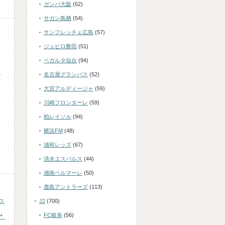
ガンバ大阪
(62)
サガン鳥栖
(54)
サンフレッチェ広島
(57)
ジュビロ磐田
(51)
ベガルタ仙台
(94)
ア
名古屋グランパス
(52)
大宮アルディージャ
(59)
川崎フロンターレ
(59)
柏レイソル
(94)
横浜FM
(48)
浦和レッズ
(67)
清水エスパルス
(44)
湘南ベルマーレ
(50)
鹿島アントラーズ
(113)
ス
J2
(700)
・
FC岐阜
(56)