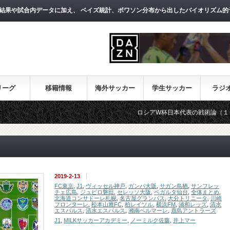
結果や試合内データに加え、 ベイズ統計、ポワソン分布から出したバイオリズム的
リーグ
移籍情報
海外サッカー
学生サッカー
ラジ
ロシアW杯日本代表の戦術論（１）～西野朗新監
2019-2-13
FC東京
,
J1
,
ヴィッセル神戸
,
ガンバ大阪
,
サガン鳥栖
,
サンフレッ
チェ広島
,
ジュビロ磐田
,
セレッソ大阪
,
ベガルタ仙台
,
全体まとめ
,
北海道コンサドーレ札幌
,
名古屋グランパス
,
大分トリニータ
,
川崎
フロンターレ
,
松本山雅FC
,
柏レイソル
,
横浜FM
,
浦和レッズ
,
清水
エスパルス
,
清水エスパルス
,
湘南ベルマーレ
,
鹿島アントラーズ
J1
,
MILKサッカーアカデミー
,
ノーミルク佐藤
,
井上マー