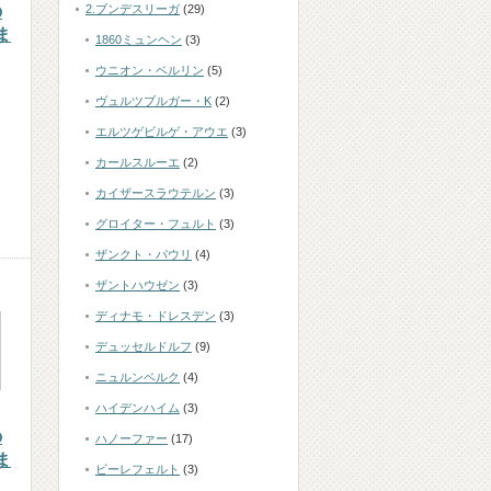
の
2.ブンデスリーガ
(29)
ま
1860ミュンヘン
(3)
ウニオン・ベルリン
(5)
ヴュルツブルガー・K
(2)
エルツゲビルゲ・アウエ
(3)
カールスルーエ
(2)
カイザースラウテルン
(3)
グロイター・フュルト
(3)
ザンクト・パウリ
(4)
ザントハウゼン
(3)
ディナモ・ドレスデン
(3)
デュッセルドルフ
(9)
ニュルンベルク
(4)
ハイデンハイム
(3)
の
ハノーファー
(17)
ま
ビーレフェルト
(3)