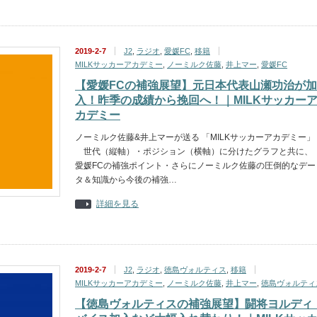
2019-2-7
J2
,
ラジオ
,
愛媛FC
,
移籍
MILKサッカーアカデミー
,
ノーミルク佐藤
,
井上マー
,
愛媛FC
【愛媛FCの補強展望】元日本代表山瀬功治が加
入！昨季の成績から挽回へ！｜MILKサッカー
カデミー
ノーミルク佐藤&井上マーが送る 「MILKサッカーアカデミー」
世代（縦軸）・ポジション（横軸）に分けたグラフと共に、
愛媛FCの補強ポイント・さらにノーミルク佐藤の圧倒的なデー
タ＆知識から今後の補強…
詳細を見る
2019-2-7
J2
,
ラジオ
,
徳島ヴォルティス
,
移籍
MILKサッカーアカデミー
,
ノーミルク佐藤
,
井上マー
,
徳島ヴォルティ
【徳島ヴォルティスの補強展望】闘将ヨルディ