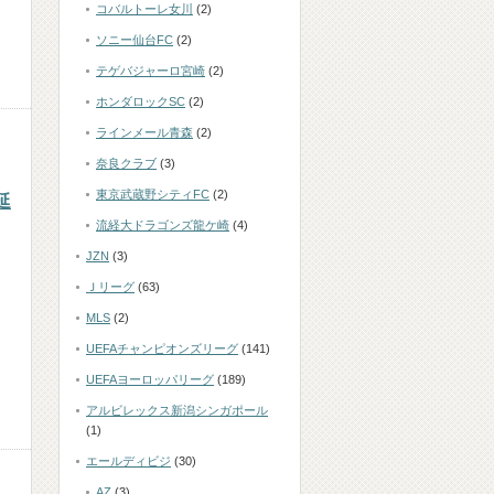
コバルトーレ女川
(2)
ソニー仙台FC
(2)
テゲバジャーロ宮崎
(2)
ホンダロックSC
(2)
ラインメール青森
(2)
奈良クラブ
(3)
東京武蔵野シティFC
(2)
延
流経大ドラゴンズ龍ケ崎
(4)
JZN
(3)
Ｊリーグ
(63)
MLS
(2)
UEFAチャンピオンズリーグ
(141)
UEFAヨーロッパリーグ
(189)
アルビレックス新潟シンガポール
(1)
エールディビジ
(30)
AZ
(3)