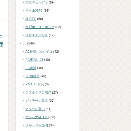
東京ヴェルディ
(59)
松本山雅FC
(56)
横浜FC
(56)
水戸ホーリーホック
(52)
清水エスパルス
(17)
ー
J3
(349)
鹿
AC長野パルセイロ
(42)
FC東京U-23
(40)
FC琉球
(45)
SC相模原
(40)
Y.S.C.C.横浜
(37)
アスルクラロ沼津
(27)
ガイナーレ鳥取
(37)
カターレ富山
(41)
ガンバ大阪U-23
(38)
グルージャ盛岡
(39)