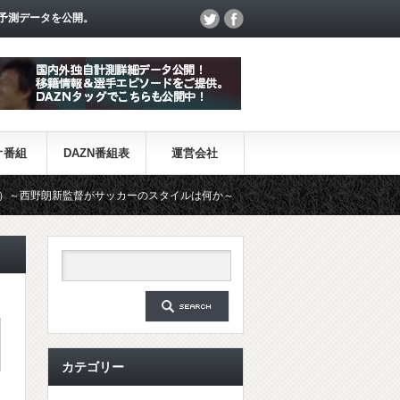
予測データを公開。
オ番組
DAZN番組表
運営会社
督がサッカーのスタイルは何か～
【一覧】J1・J2・J3リーグ「退
カテゴリー