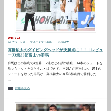
2018-9-18
J3
,
カターレ富山
,
ザスパクサツ群馬
高橋駿太
高橋駿太のダイビングヘッドが決勝点に！！｜レビュ
ーJ3第23節富山vs群馬
群馬はこの勝利で4連勝 2連敗と不調の富山。14本のシュートを
放つもネットを揺らすことはできず、不調さが露呈した。10本の
シュートを放った群馬が、高橋駿太の今季3得点目で勝利した。
…
詳細を見る