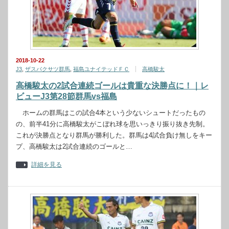
2018-10-22
J3
,
ザスパクサツ群馬
,
福島ユナイテッドＦＣ
高橋駿太
高橋駿太の2試合連続ゴールは貴重な決勝点に！｜レ
ビューJ3第28節群馬vs福島
ホームの群馬はこの試合4本という少ないシュートだったもの
の、前半41分に高橋駿太がこぼれ球を思いっきり振り抜き先制。
これが決勝点となり群馬が勝利した。群馬は4試合負け無しをキー
プ、高橋駿太は2試合連続のゴールと…
詳細を見る