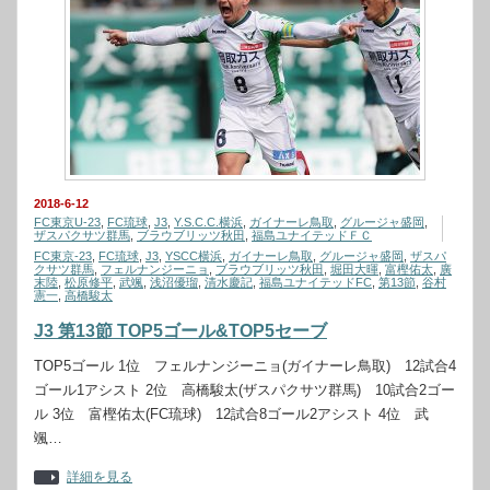
2018-6-12
FC東京U-23
,
FC琉球
,
J3
,
Y.S.C.C.横浜
,
ガイナーレ鳥取
,
グルージャ盛岡
,
ザスパクサツ群馬
,
ブラウブリッツ秋田
,
福島ユナイテッドＦＣ
FC東京-23
,
FC琉球
,
J3
,
YSCC横浜
,
ガイナーレ鳥取
,
グルージャ盛岡
,
ザスパ
クサツ群馬
,
フェルナンジーニョ
,
ブラウブリッツ秋田
,
堀田大暉
,
富樫佑太
,
廣
末陸
,
松原修平
,
武颯
,
浅沼優瑠
,
清水慶記
,
福島ユナイテッドFC
,
第13節
,
谷村
憲一
,
高橋駿太
J3 第13節 TOP5ゴール&TOP5セーブ
TOP5ゴール 1位 フェルナンジーニョ(ガイナーレ鳥取) 12試合4
ゴール1アシスト 2位 高橋駿太(ザスパクサツ群馬) 10試合2ゴー
ル 3位 富樫佑太(FC琉球) 12試合8ゴール2アシスト 4位 武
颯…
詳細を見る