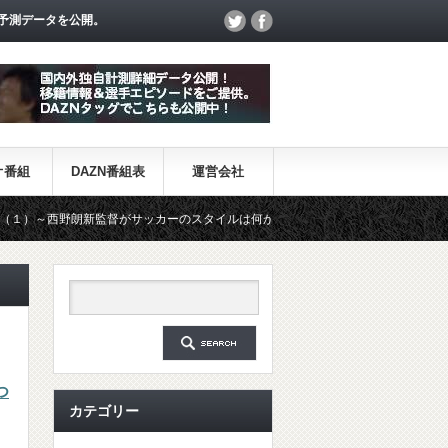
予測データを公開。
オ番組
DAZN番組表
運営会社
朗新監督がサッカーのスタイルは何か～
【一覧】J1・J2・J3リー
つ
カテゴリー