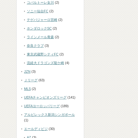
コバルトーレ女川
(2)
ソニー仙台FC
(2)
テゲバジャーロ宮崎
(2)
ホンダロックSC
(2)
ラインメール青森
(2)
奈良クラブ
(3)
東京武蔵野シティFC
(2)
流経大ドラゴンズ龍ケ崎
(4)
JZN
(3)
Ｊリーグ
(63)
MLS
(2)
UEFAチャンピオンズリーグ
(141)
UEFAヨーロッパリーグ
(189)
アルビレックス新潟シンガポール
(1)
エールディビジ
(30)
AZ
(3)