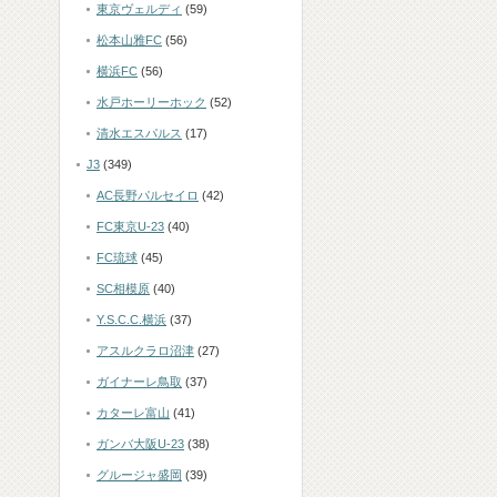
東京ヴェルディ
(59)
松本山雅FC
(56)
横浜FC
(56)
水戸ホーリーホック
(52)
清水エスパルス
(17)
J3
(349)
AC長野パルセイロ
(42)
FC東京U-23
(40)
FC琉球
(45)
SC相模原
(40)
Y.S.C.C.横浜
(37)
アスルクラロ沼津
(27)
ガイナーレ鳥取
(37)
カターレ富山
(41)
ガンバ大阪U-23
(38)
グルージャ盛岡
(39)