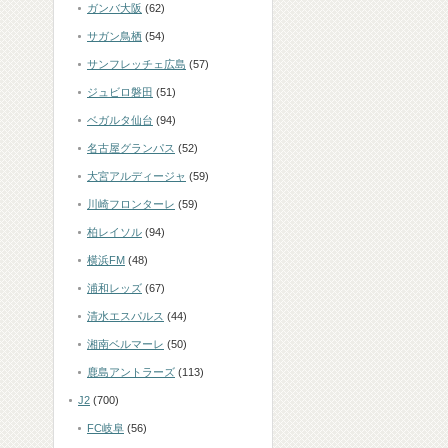
ガンバ大阪
(62)
サガン鳥栖
(54)
サンフレッチェ広島
(57)
ジュビロ磐田
(51)
ベガルタ仙台
(94)
名古屋グランパス
(52)
大宮アルディージャ
(59)
川崎フロンターレ
(59)
柏レイソル
(94)
横浜FM
(48)
浦和レッズ
(67)
清水エスパルス
(44)
湘南ベルマーレ
(50)
鹿島アントラーズ
(113)
J2
(700)
FC岐阜
(56)