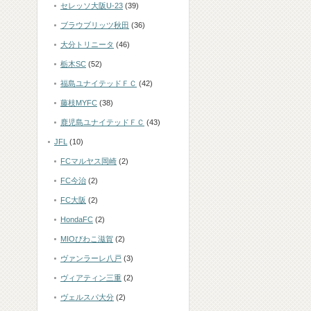
セレッソ大阪U-23
(39)
ブラウブリッツ秋田
(36)
大分トリニータ
(46)
栃木SC
(52)
福島ユナイテッドＦＣ
(42)
藤枝MYFC
(38)
鹿児島ユナイテッドＦＣ
(43)
JFL
(10)
FCマルヤス岡崎
(2)
FC今治
(2)
FC大阪
(2)
HondaFC
(2)
MIOびわこ滋賀
(2)
ヴァンラーレ八戸
(3)
ヴィアティン三重
(2)
ヴェルスパ大分
(2)