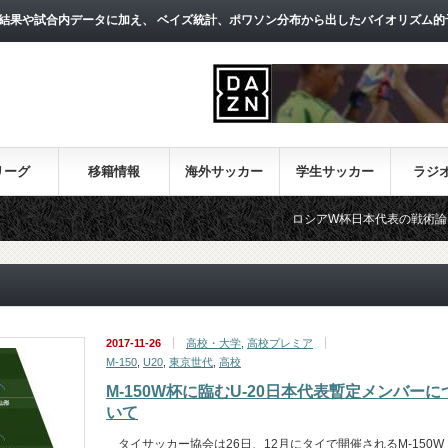
結果や試合内データに加え、 ベイズ統計、ポワソン分布から出したバイオリズム的
リーグ
移籍情報
海外サッカー
学生サッカー
ラジ
ロシアW杯日本代表の戦術論（１）～西野
2017-11-26
高校・大学
,
高校プレミア
M-150
,
U20
,
東京世代
,
高校
M-150W杯に臨むU-20日本代表暫定メンバーに
いて
タイサッカー協会は26日、12月にタイで開催されるM-150W