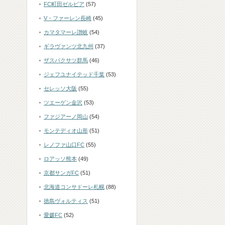
FC町田ゼルビア
(57)
V・ファーレン長崎
(45)
カマタマーレ讃岐
(54)
ギラヴァンツ北九州
(37)
ザスパクサツ群馬
(46)
ジェフユナイテッド千葉
(53)
セレッソ大阪
(55)
ツエーゲン金沢
(53)
ファジアーノ岡山
(54)
モンテディオ山形
(51)
レノファ山口FC
(55)
ロアッソ熊本
(49)
京都サンガFC
(51)
北海道コンサドーレ札幌
(88)
徳島ヴォルティス
(51)
愛媛FC
(52)