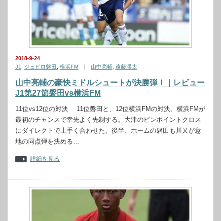
2018-9-24
J1
,
ジュビロ磐田
,
横浜FM
山中亮輔
,
遠藤渓太
山中亮輔の豪快ミドルシュートが決勝弾！｜レビュー
J1第27節磐田vs横浜FM
11位vs12位の対決 11位磐田と、12位横浜FMの対決。横浜FMが
最初のチャンスで幸先よく先制する。大津のピンポイントクロス
にダイレクトで上手く合わせた。後半、ホームの磐田も川又が意
地の同点弾を決める…
詳細を見る