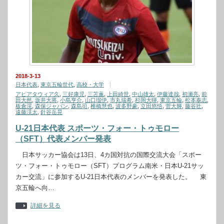
2018-3-13
日本代表
,
東京五輪世代
,
高校・大学
アピアタウィア久
,
三好康児
,
三苫薫
,
上田綺世
,
中山雄太
,
伊藤達哉
,
初瀬亮
,
前
田大然
,
坂井大将
,
小島亨介
,
山口瑠伊
,
市丸瑞希
,
杉岡大暉
,
東京五輪
,
松本泰志
,
板倉滉
,
森保ジャパン
,
森島司
,
椎橋慧也
,
波多野豪
,
立田悠悟
,
菅大輝
,
藤谷壮
,
遠藤渓太
,
針谷岳晃
U-21日本代表 スポーツ・フォー・トゥモロー
（SFT）代表メンバー発表
日本サッカー協会は13日、4カ国対抗の国際交流大会「スポー
ツ・フォー・トゥモロー（SFT）プログラム南米・日本U-21サッ
カー交流」に参加するU-21日本代表のメンバーを発表した。 東
京五輪へ向…
詳細を見る