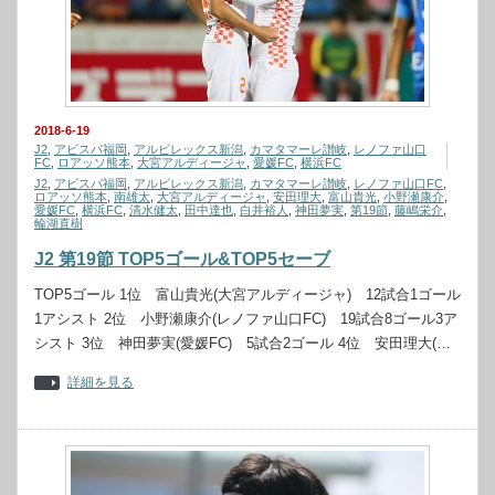
2018-6-19
J2
,
アビスパ福岡
,
アルビレックス新潟
,
カマタマーレ讃岐
,
レノファ山口
FC
,
ロアッソ熊本
,
大宮アルディージャ
,
愛媛FC
,
横浜FC
J2
,
アビスパ福岡
,
アルビレックス新潟
,
カマタマーレ讃岐
,
レノファ山口FC
,
ロアッソ熊本
,
南雄太
,
大宮アルディージャ
,
安田理大
,
富山貴光
,
小野瀬康介
,
愛媛FC
,
横浜FC
,
清水健太
,
田中達也
,
白井裕人
,
神田夢実
,
第19節
,
藤嶋栄介
,
輪湖直樹
J2 第19節 TOP5ゴール&TOP5セーブ
TOP5ゴール 1位 富山貴光(大宮アルディージャ) 12試合1ゴール
1アシスト 2位 小野瀬康介(レノファ山口FC) 19試合8ゴール3ア
シスト 3位 神田夢実(愛媛FC) 5試合2ゴール 4位 安田理大(…
詳細を見る