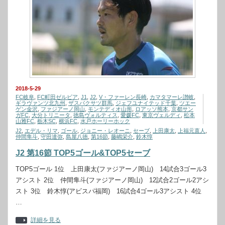
2018-5-29
FC岐阜
,
FC町田ゼルビア
,
J1
,
J2
,
V・ファーレン長崎
,
カマタマーレ讃岐
,
ギラヴァンツ北九州
,
ザスパクサツ群馬
,
ジェフユナイテッド千葉
,
ツエー
ゲン金沢
,
ファジアーノ岡山
,
モンテディオ山形
,
ロアッソ熊本
,
京都サン
ガFC
,
大分トリニータ
,
徳島ヴォルティス
,
愛媛FC
,
東京ヴェルディ
,
松本
山雅FC
,
栃木SC
,
横浜FC
,
水戸ホーリーホック
J2
,
エデル・リマ
,
ゴール
,
ジョニー・レオーニ
,
セーブ
,
上田康太
,
上福元直人
,
仲間隼斗
,
守田達弥
,
島屋八徳
,
第16節
,
藤嶋栄介
,
鈴木惇
J2 第16節 TOP5ゴール&TOP5セーブ
TOP5ゴール 1位 上田康太(ファジアーノ岡山) 14試合3ゴール3
アシスト 2位 仲間隼斗(ファジアーノ岡山) 12試合2ゴール2アシ
スト 3位 鈴木惇(アビスパ福岡) 16試合4ゴール3アシスト 4位
…
詳細を見る