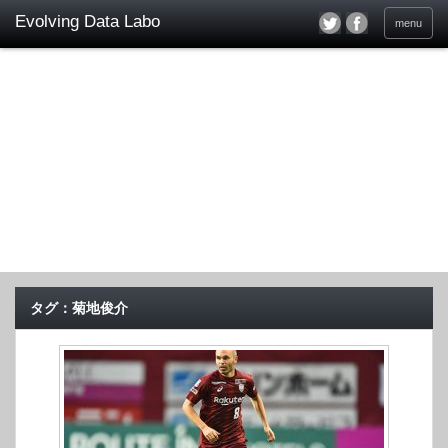
menu
タグ：菊地俊介