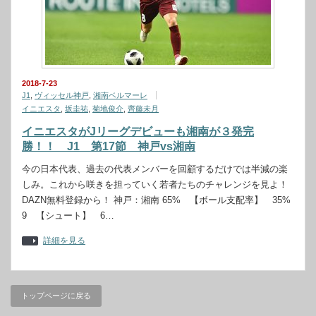
2018-7-23
J1
,
ヴィッセル神戸
,
湘南ベルマーレ
イニエスタ
,
坂圭祐
,
菊地俊介
,
齊藤未月
イニエスタがJリーグデビューも湘南が３発完
勝！！ J1 第17節 神戸vs湘南
今の日本代表、過去の代表メンバーを回顧するだけでは半減の楽
しみ。これから咲きを担っていく若者たちのチャレンジを見よ！
DAZN無料登録から！ 神戸：湘南 65% 【ボール支配率】 35%
9 【シュート】 6…
詳細を見る
トップページに戻る