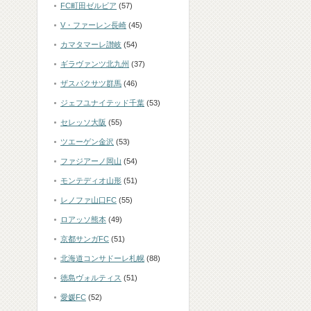
FC町田ゼルビア
(57)
V・ファーレン長崎
(45)
カマタマーレ讃岐
(54)
ギラヴァンツ北九州
(37)
ザスパクサツ群馬
(46)
ジェフユナイテッド千葉
(53)
セレッソ大阪
(55)
ツエーゲン金沢
(53)
ファジアーノ岡山
(54)
モンテディオ山形
(51)
レノファ山口FC
(55)
ロアッソ熊本
(49)
京都サンガFC
(51)
北海道コンサドーレ札幌
(88)
徳島ヴォルティス
(51)
愛媛FC
(52)