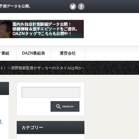
予測データを公開。
オ番組
DAZN番組表
運営会社
新監督がサッカーのスタイルは何か～
【一覧】J1・J2・J3リーグ
！
カテゴリー