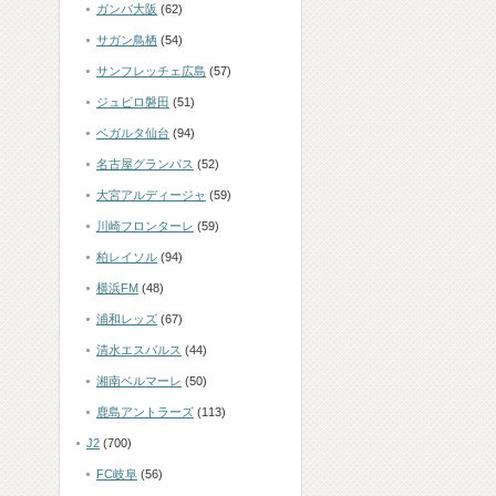
ガンバ大阪
(62)
サガン鳥栖
(54)
サンフレッチェ広島
(57)
ジュビロ磐田
(51)
ベガルタ仙台
(94)
名古屋グランパス
(52)
大宮アルディージャ
(59)
川崎フロンターレ
(59)
柏レイソル
(94)
横浜FM
(48)
浦和レッズ
(67)
清水エスパルス
(44)
湘南ベルマーレ
(50)
鹿島アントラーズ
(113)
J2
(700)
FC岐阜
(56)