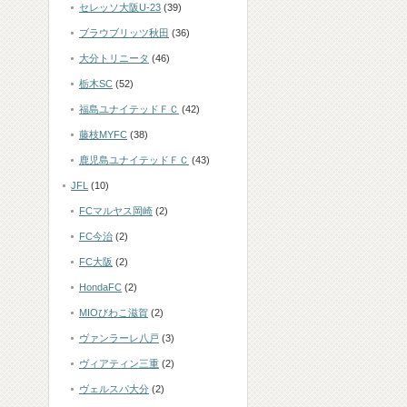
セレッソ大阪U-23
(39)
ブラウブリッツ秋田
(36)
大分トリニータ
(46)
栃木SC
(52)
福島ユナイテッドＦＣ
(42)
藤枝MYFC
(38)
鹿児島ユナイテッドＦＣ
(43)
JFL
(10)
FCマルヤス岡崎
(2)
FC今治
(2)
FC大阪
(2)
HondaFC
(2)
MIOびわこ滋賀
(2)
ヴァンラーレ八戸
(3)
ヴィアティン三重
(2)
ヴェルスパ大分
(2)