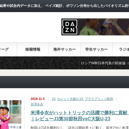
結果や試合内データに加え、 ベイズ統計、ポワソン分布から出したバイオリズム的
リーグ
移籍情報
海外サッカー
学生サッカー
ラジ
ロシアW杯日本代表の戦術論（１）～西野朗
2018-11-5
J3
,
セレッソ大阪U-23
,
ブラウブリッツ秋田
米澤令衣
米澤令衣がハットトリックの活躍で勝利に貢献
｜レビューJ3第30節秋田vsC大阪U-23
秋田は7試合勝利なし 試合は開始早々に動く。前半7分に米澤