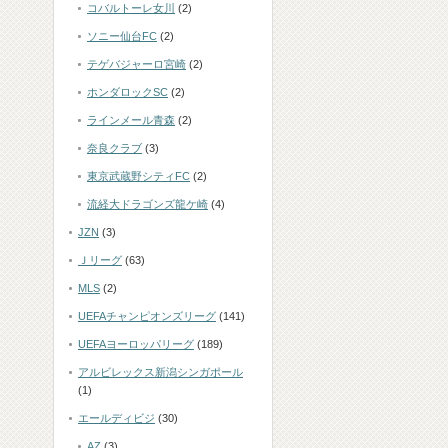
コバルトーレ女川
(2)
ソニー仙台FC
(2)
テゲバジャーロ宮崎
(2)
ホンダロックSC
(2)
ラインメール青森
(2)
奈良クラブ
(3)
東京武蔵野シティFC
(2)
流経大ドラゴンズ龍ケ崎
(4)
JZN
(3)
Ｊリーグ
(63)
MLS
(2)
UEFAチャンピオンズリーグ
(141)
UEFAヨーロッパリーグ
(189)
アルビレックス新潟シンガポール
(1)
エールディビジ
(30)
AZ
(3)