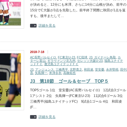
が決めると、12分にも米澤、さらに14分に山根が決め、前半の
15分でC大阪が3点を先取した。前半終了間際に秋田が1点を返
すも、後半またして…
詳細を見る
2018-7-18
AC長野パルセイロ
,
FC東京U-23
,
FC琉球
,
J3
,
ガイナーレ鳥取
,
カ
ターレ富山
,
ギラヴァンツ北九州
,
セレッソ大阪U-23
,
福島ユナイテ
ッドＦＣ
,
鹿児島ユナイテッドＦＣ
J3
,
アンジュンス
,
三橋秀平
,
北野貴之
,
和田凌
,
堂安憂
,
永井堅梧
,
田中
吾
,
矢島輝一
,
米澤令衣
,
高橋拓也
J3 第18節 ゴール＆セーブ TOP５
TOP5ゴール 1位 堂安憂(AC長野パルセイロ) 12試合3ゴール
1アシスト 2位 矢島輝一(FC東京U-23) 11試合6ゴール 3位
三橋秀平(福島ユナイテッドFC) 9試合1ゴール 4位 和田凌
(F…
詳細を見る