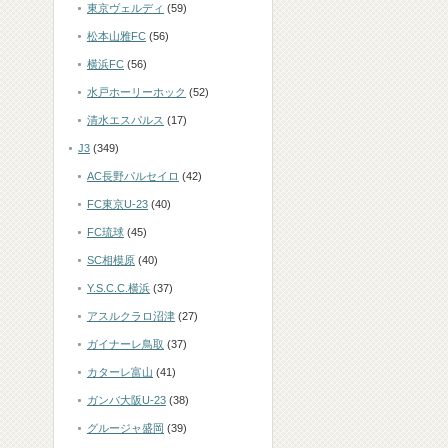
東京ヴェルディ
(59)
松本山雅FC
(56)
横浜FC
(56)
水戸ホーリーホック
(52)
清水エスパルス
(17)
J3
(349)
AC長野パルセイロ
(42)
FC東京U-23
(40)
FC琉球
(45)
SC相模原
(40)
Y.S.C.C.横浜
(37)
アスルクラロ沼津
(27)
ガイナーレ鳥取
(37)
カターレ富山
(41)
ガンバ大阪U-23
(38)
グルージャ盛岡
(39)