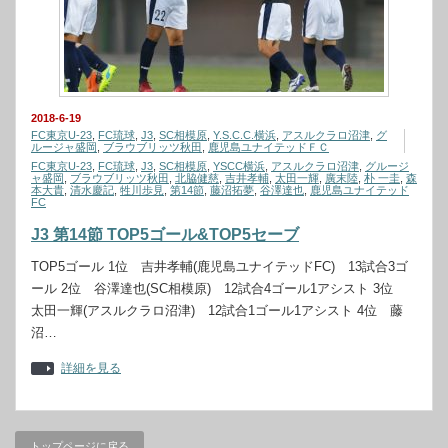
2018-6-19
FC東京U-23
,
FC琉球
,
J3
,
SC相模原
,
Y.S.C.C.横浜
,
アスルクラロ沼津
,
グ
ルージャ盛岡
,
ブラウブリッツ秋田
,
鹿児島ユナイテッドＦＣ
FC東京U-23
,
FC琉球
,
J3
,
SC相模原
,
YSCC横浜
,
アスルクラロ沼津
,
グルージ
ャ盛岡
,
ブラウブリッツ秋田
,
北脇健慈
,
吉井孝輔
,
太田一輝
,
廣末陸
,
朴 一圭
,
森
本大貴
,
清水慶記
,
牲川歩見
,
第14節
,
藤沼拓夢
,
谷澤達也
,
鹿児島ユナイテッド
FC
J3 第14節 TOP5ゴール&TOP5セーブ
TOP5ゴール 1位 吉井孝輔(鹿児島ユナイテッドFC) 13試合3ゴ
ール 2位 谷澤達也(SC相模原) 12試合4ゴール1アシスト 3位
太田一輝(アスルクラロ沼津) 12試合1ゴール1アシスト 4位 藤
沼…
詳細を見る
トップページに戻る