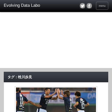
menu
タグ：牲川歩見