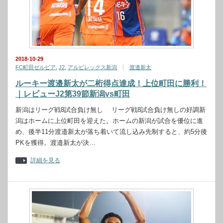
2018-10-29
FC町田ゼルビア
,
J2
,
アルビレックス新潟
渡邉新太
ルーキー渡邉新太が二桁得点達成！上位町田に勝利！
｜レビューJ2第39節新潟vs町田
新潟はリーグ戦8試合負け無し リーグ戦8試合負け無しの好調新
潟はホームに上位町田を迎えた。ホームの新潟が試合を優位に進
め、後半11分渡邉新太が落ち着いて流し込み先制すると、約5分後
PKを獲得。渡邉新太が決…
詳細を見る