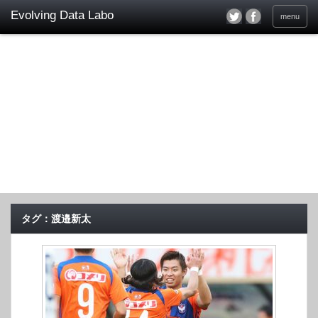
menu
タグ：渡邉新太