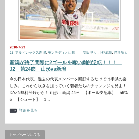
2018-7-23
J2
,
アルビレックス新潟
,
モンテディオ山形
安田理大
,
小林成豪
,
渡邉新太
新潟が終了間際に2ゴールを奪い劇的逆転！！！
J2 第24節 山形vs新潟
今の日本代表、過去の代表メンバーを回顧するだけでは半減の楽
しみ。これから咲きを担っていく若者たちのチャレンジを見よ！
DAZN無料登録から！ 山形：新潟 44% 【ボール支配率】 56%
6 【シュート】 1…
詳細を見る
トップページに戻る