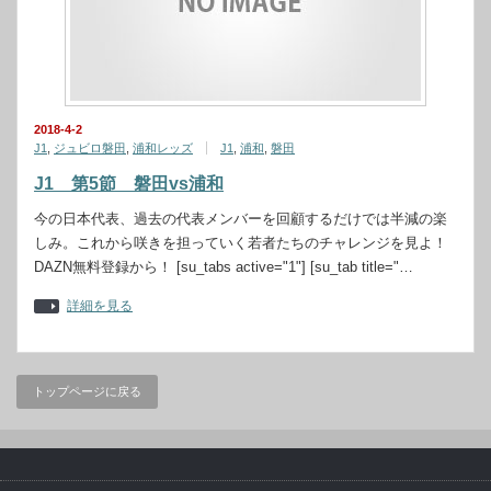
2018-4-2
J1
,
ジュビロ磐田
,
浦和レッズ
J1
,
浦和
,
磐田
J1 第5節 磐田vs浦和
今の日本代表、過去の代表メンバーを回顧するだけでは半減の楽
しみ。これから咲きを担っていく若者たちのチャレンジを見よ！
DAZN無料登録から！ [su_tabs active="1"] [su_tab title="…
詳細を見る
トップページに戻る