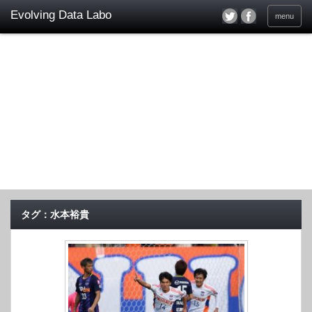
menu
タグ：水本裕貴