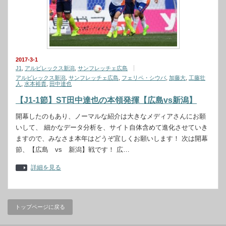
2017-3-1
J1
,
アルビレックス新潟
,
サンフレッチェ広島
アルビレックス新潟
,
サンフレッチェ広島
,
フェリペ・シウバ
,
加藤大
,
工藤壮
人
,
水本裕貴
,
田中達也
【J1-1節】ST田中達也の本領発揮【広島vs新潟】
開幕したのもあり、ノーマルな紹介は大きなメディアさんにお願
いして、 細かなデータ分析を、サイト自体含めて進化させていき
ますので、みなさま本年はどうぞ宜しくお願いします！ 次は開幕
節、【広島 vs 新潟】戦です！ 広…
詳細を見る
トップページに戻る