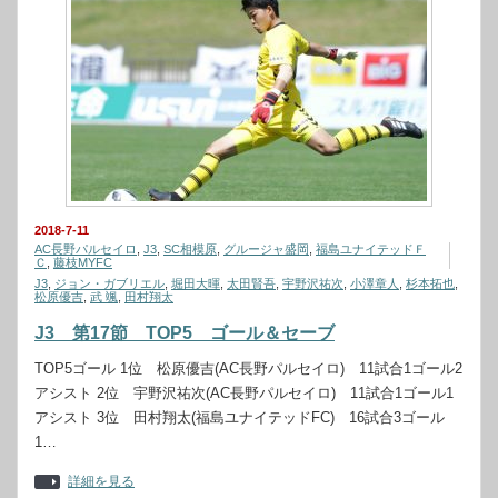
2018-7-11
AC長野パルセイロ
,
J3
,
SC相模原
,
グルージャ盛岡
,
福島ユナイテッドＦ
Ｃ
,
藤枝MYFC
J3
,
ジョン・ガブリエル
,
堀田大暉
,
太田賢吾
,
宇野沢祐次
,
小澤章人
,
杉本拓也
,
松原優吉
,
武 颯
,
田村翔太
J3 第17節 TOP5 ゴール＆セーブ
TOP5ゴール 1位 松原優吉(AC長野パルセイロ) 11試合1ゴール2
アシスト 2位 宇野沢祐次(AC長野パルセイロ) 11試合1ゴール1
アシスト 3位 田村翔太(福島ユナイテッドFC) 16試合3ゴール
1…
詳細を見る