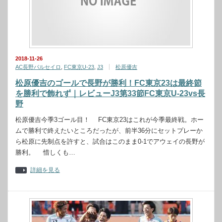
2018-11-26
AC長野パルセイロ
,
FC東京U-23
,
J3
松原優吉
松原優吉のゴールで長野が勝利！FC東京23は最終節
を勝利で飾れず｜レビューJ3第33節FC東京U-23vs長
野
松原優吉今季3ゴール目！ FC東京23はこれが今季最終戦。ホー
ムで勝利で終えたいところだったが、前半36分にセットプレーか
ら松原に先制点を許すと、試合はこのまま0-1でアウェイの長野が
勝利。 惜しくも…
詳細を見る