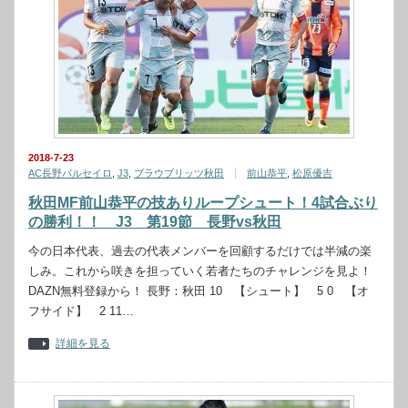
2018-7-23
AC長野パルセイロ
,
J3
,
ブラウブリッツ秋田
前山恭平
,
松原優吉
秋田MF前山恭平の技ありループシュート！4試合ぶり
の勝利！！ J3 第19節 長野vs秋田
今の日本代表、過去の代表メンバーを回顧するだけでは半減の楽
しみ。これから咲きを担っていく若者たちのチャレンジを見よ！
DAZN無料登録から！ 長野：秋田 10 【シュート】 5 0 【オ
フサイド】 2 11…
詳細を見る