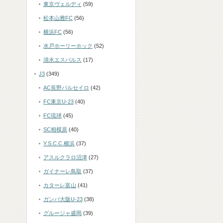
東京ヴェルディ
(59)
松本山雅FC
(56)
横浜FC
(56)
水戸ホーリーホック
(52)
清水エスパルス
(17)
J3
(349)
AC長野パルセイロ
(42)
FC東京U-23
(40)
FC琉球
(45)
SC相模原
(40)
Y.S.C.C.横浜
(37)
アスルクラロ沼津
(27)
ガイナーレ鳥取
(37)
カターレ富山
(41)
ガンバ大阪U-23
(38)
グルージャ盛岡
(39)