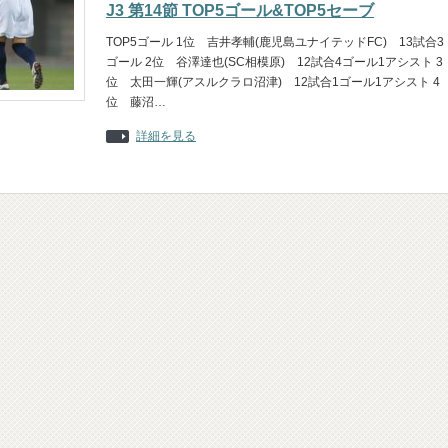
J3 第14節 TOP5ゴール&TOP5セーブ
TOP5ゴール 1位 吉井孝輔(鹿児島ユナイテッドFC) 13試合3
ゴール 2位 谷澤達也(SC相模原) 12試合4ゴール1アシスト 3
位 太田一輝(アスルクラロ沼津) 12試合1ゴール1アシスト 4
位 藤沼…
詳細を見る