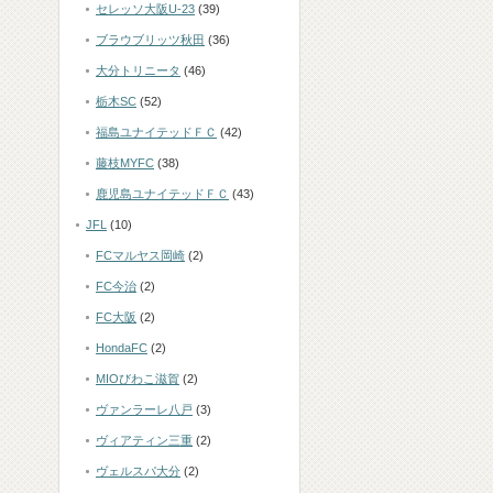
セレッソ大阪U-23
(39)
ブラウブリッツ秋田
(36)
大分トリニータ
(46)
栃木SC
(52)
福島ユナイテッドＦＣ
(42)
藤枝MYFC
(38)
鹿児島ユナイテッドＦＣ
(43)
JFL
(10)
FCマルヤス岡崎
(2)
FC今治
(2)
FC大阪
(2)
HondaFC
(2)
MIOびわこ滋賀
(2)
ヴァンラーレ八戸
(3)
ヴィアティン三重
(2)
ヴェルスパ大分
(2)