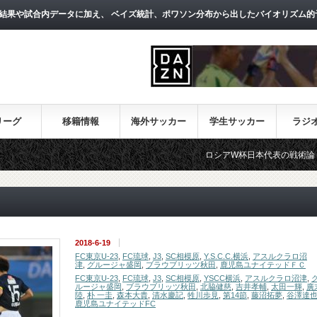
結果や試合内データに加え、 ベイズ統計、ポワソン分布から出したバイオリズム的
リーグ
移籍情報
海外サッカー
学生サッカー
ラジ
ロシアW杯日本代表の戦術論（１）～西野
2018-6-19
FC東京U-23
,
FC琉球
,
J3
,
SC相模原
,
Y.S.C.C.横浜
,
アスルクラロ沼
津
,
グルージャ盛岡
,
ブラウブリッツ秋田
,
鹿児島ユナイテッドＦＣ
FC東京U-23
,
FC琉球
,
J3
,
SC相模原
,
YSCC横浜
,
アスルクラロ沼津
,
ルージャ盛岡
,
ブラウブリッツ秋田
,
北脇健慈
,
吉井孝輔
,
太田一輝
,
廣
陸
,
朴 一圭
,
森本大貴
,
清水慶記
,
牲川歩見
,
第14節
,
藤沼拓夢
,
谷澤達
鹿児島ユナイテッドFC