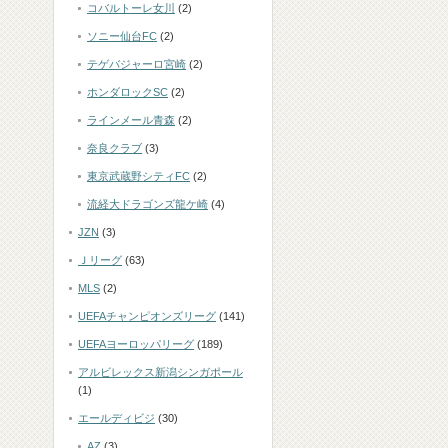
コバルトーレ女川
(2)
ソニー仙台FC
(2)
テゲバジャーロ宮崎
(2)
ホンダロックSC
(2)
ラインメール青森
(2)
奈良クラブ
(3)
東京武蔵野シティFC
(2)
流経大ドラゴンズ龍ケ崎
(4)
JZN
(3)
Ｊリーグ
(63)
MLS
(2)
UEFAチャンピオンズリーグ
(141)
UEFAヨーロッパリーグ
(189)
アルビレックス新潟シンガポール
(1)
エールディビジ
(30)
AZ
(3)