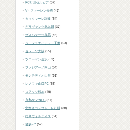
FC町田ゼルビア
(57)
V・ファーレン長崎
(45)
カマタマーレ讃岐
(54)
ギラヴァンツ北九州
(37)
ザスパクサツ群馬
(46)
ジェフユナイテッド千葉
(53)
セレッソ大阪
(55)
ツエーゲン金沢
(53)
ファジアーノ岡山
(54)
モンテディオ山形
(51)
レノファ山口FC
(55)
ロアッソ熊本
(49)
京都サンガFC
(51)
北海道コンサドーレ札幌
(88)
徳島ヴォルティス
(51)
愛媛FC
(52)