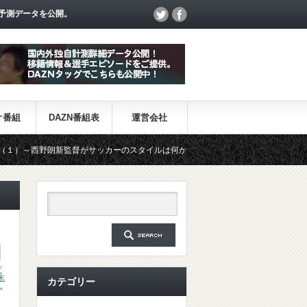
予測データを公開。
オ番組
DAZN番組表
運営会社
朗新監督がサッカーのスタイルは何か～
【一覧】J1・J2・J3リー
グ
末
カテゴリー
也
,