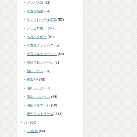
ガンバ大阪
(62)
サガン鳥栖
(54)
サンフレッチェ広島
(57)
ジュビロ磐田
(51)
ベガルタ仙台
(94)
名古屋グランパス
(52)
大宮アルディージャ
(59)
川崎フロンターレ
(59)
柏レイソル
(94)
横浜FM
(48)
浦和レッズ
(67)
清水エスパルス
(44)
湘南ベルマーレ
(50)
鹿島アントラーズ
(113)
J2
(700)
FC岐阜
(56)