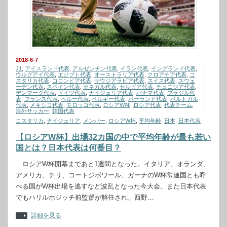
2018-6-7
J1
,
アイスランド代表
,
アルゼンチン代表
,
イラン代表
,
イングランド代表
,
ウルグアイ代表
,
エジプト代表
,
オーストラリア代表
,
クロアチア代表
,
コ
スタリカ代表
,
コロンビア代表
,
サウジアラビア代表
,
スイス代表
,
スウェ
ーデン代表
,
スペイン代表
,
セネガル代表
,
セルビア代表
,
チュニジア代表
,
デンマーク代表
,
ドイツ代表
,
ナイジェリア代表
,
パナマ代表
,
ブラジル代
表
,
フランス代表
,
ペルー代表
,
ベルギー代表
,
ポーランド代表
,
ポルトガル
代表
,
メキシコ代表
,
モロッコ代表
,
ロシアW杯
,
ロシア代表
,
代表チーム
,
海外サッカー
,
韓国代表
コスタリカ
,
ナイジェリア
,
メンバー
,
ロシアW杯
,
平均年齢
,
日本
,
日本代表
【ロシアW杯】出場32カ国の中で平均年齢が最も若い
国とは？日本代表は何番目？
ロシアW杯開幕まであと1週間となった。イタリア、オランダ、
アメリカ、チリ、コートジボワール、ガーナのW杯常連国とも呼
べる国がW杯出場を逃すなど波乱となった今大会。また日本代表
でもハリルホジッチ前監督が解任され、西野…
詳細を見る