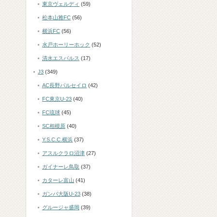
東京ヴェルディ
(59)
松本山雅FC
(56)
横浜FC
(56)
水戸ホーリーホック
(52)
清水エスパルス
(17)
J3
(349)
AC長野パルセイロ
(42)
FC東京U-23
(40)
FC琉球
(45)
SC相模原
(40)
Y.S.C.C.横浜
(37)
アスルクラロ沼津
(27)
ガイナーレ鳥取
(37)
カターレ富山
(41)
ガンバ大阪U-23
(38)
グルージャ盛岡
(39)