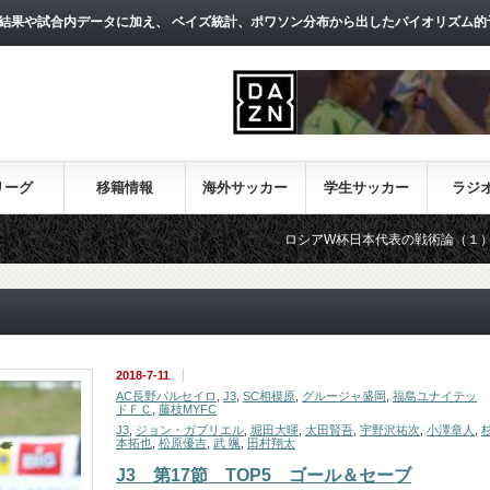
結果や試合内データに加え、 ベイズ統計、ポワソン分布から出したバイオリズム的
リーグ
移籍情報
海外サッカー
学生サッカー
ラジ
ロシアW杯日本代表の戦術論（１）～西野朗
2018-7-11
AC長野パルセイロ
,
J3
,
SC相模原
,
グルージャ盛岡
,
福島ユナイテッ
ドＦＣ
,
藤枝MYFC
J3
,
ジョン・ガブリエル
,
堀田大暉
,
太田賢吾
,
宇野沢祐次
,
小澤章人
,
本拓也
,
松原優吉
,
武 颯
,
田村翔太
J3 第17節 TOP5 ゴール＆セーブ