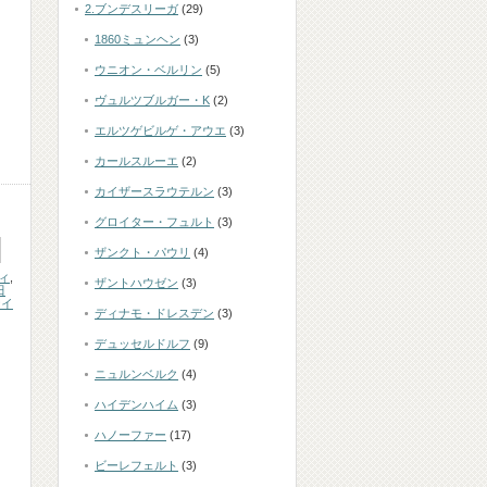
2.ブンデスリーガ
(29)
1860ミュンヘン
(3)
ウニオン・ベルリン
(5)
ヴュルツブルガー・K
(2)
エルツゲビルゲ・アウエ
(3)
カールスルーエ
(2)
カイザースラウテルン
(3)
グロイター・フュルト
(3)
ザンクト・パウリ
(4)
ィ
,
ザントハウゼン
(3)
田
ナイ
ディナモ・ドレスデン
(3)
デュッセルドルフ
(9)
ニュルンベルク
(4)
ハイデンハイム
(3)
ハノーファー
(17)
ビーレフェルト
(3)