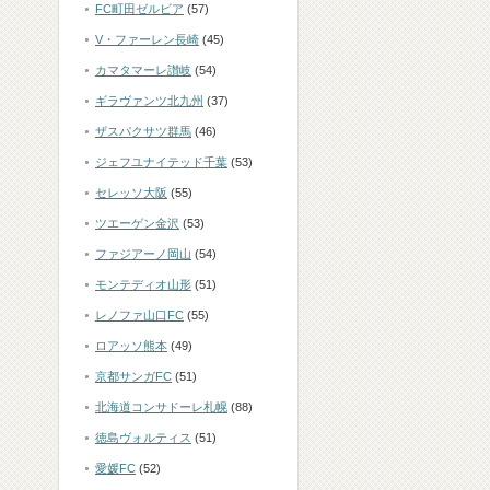
FC町田ゼルビア
(57)
V・ファーレン長崎
(45)
カマタマーレ讃岐
(54)
ギラヴァンツ北九州
(37)
ザスパクサツ群馬
(46)
ジェフユナイテッド千葉
(53)
セレッソ大阪
(55)
ツエーゲン金沢
(53)
ファジアーノ岡山
(54)
モンテディオ山形
(51)
レノファ山口FC
(55)
ロアッソ熊本
(49)
京都サンガFC
(51)
北海道コンサドーレ札幌
(88)
徳島ヴォルティス
(51)
愛媛FC
(52)