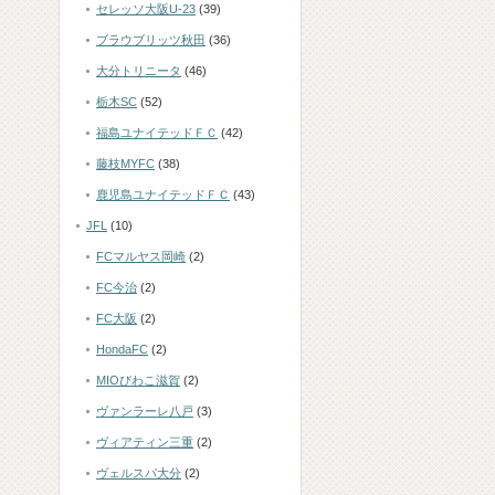
セレッソ大阪U-23
(39)
ブラウブリッツ秋田
(36)
大分トリニータ
(46)
栃木SC
(52)
福島ユナイテッドＦＣ
(42)
藤枝MYFC
(38)
鹿児島ユナイテッドＦＣ
(43)
JFL
(10)
FCマルヤス岡崎
(2)
FC今治
(2)
FC大阪
(2)
HondaFC
(2)
MIOびわこ滋賀
(2)
ヴァンラーレ八戸
(3)
ヴィアティン三重
(2)
ヴェルスパ大分
(2)