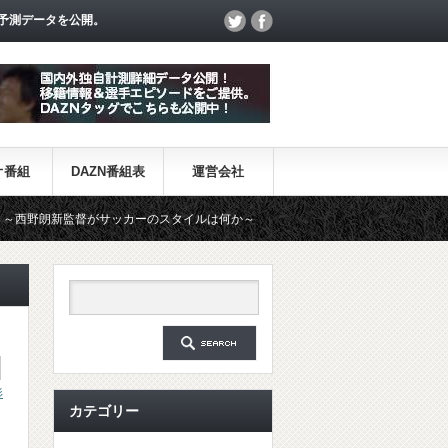
予測データを公開。
オ番組
DAZN番組表
運営会社
新監督がサッカーのスタイルは何か～
【一覧】J1・J2・J3リーグ
杉
カテゴリー