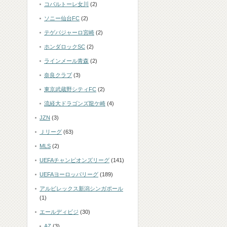
コバルトーレ女川
(2)
ソニー仙台FC
(2)
テゲバジャーロ宮崎
(2)
ホンダロックSC
(2)
ラインメール青森
(2)
奈良クラブ
(3)
東京武蔵野シティFC
(2)
流経大ドラゴンズ龍ケ崎
(4)
JZN
(3)
Ｊリーグ
(63)
MLS
(2)
UEFAチャンピオンズリーグ
(141)
UEFAヨーロッパリーグ
(189)
アルビレックス新潟シンガポール
(1)
エールディビジ
(30)
AZ
(3)