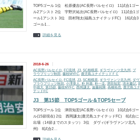
TOP5ゴール 1位 松原優吉(AC長野パルセイロ) 11試合1ゴー
ル2アシスト 2位 宇野沢祐次(AC長野パルセイロ) 11試合1ゴ
ール1アシスト 3位 田村翔太(福島ユナイテッドFC) 16試合3
ゴール1…
詳細を見る
2018-6-26
AC長野パルセイロ
,
FC琉球
,
J3
,
SC相模原
,
ギラヴァンツ北九州
,
ブ
ラウブリッツ秋田
,
藤枝MYFC
,
鹿児島ユナイテッドＦＣ
AC長野パルセイロ
,
FC琉球
,
J3
,
SC相模原
,
ギラヴァンツ北九州
,
ダヴ
ブラウブリッツ秋田
,
小澤章人
,
朴 利基
,
朴一圭
,
津田知宏
,
清水慶記
,
中雄大
,
第15節
,
藤枝MYFC
,
西岡謙太
,
遠藤純輝
,
高橋拓也
,
鹿児島ユ
テッドFC
J3 第15節 TOP5ゴール＆TOP5セーブ
TOP5ゴール 1位 津田知宏(AC長野パルセイロ) 10試合6ゴー
ル(15節現在) 2位 西岡謙太(鹿児島ユナイテッドFC) 8試合に
出場（14節までのスタッツ） 3位 ダヴィ(ギラヴァンツ北九
州) 8試合2…
詳細を見る