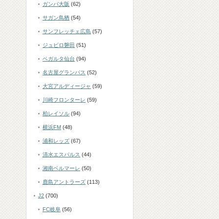
ガンバ大阪
(62)
サガン鳥栖
(54)
サンフレッチェ広島
(57)
ジュビロ磐田
(51)
ベガルタ仙台
(94)
名古屋グランパス
(52)
大宮アルディージャ
(59)
川崎フロンターレ
(59)
柏レイソル
(94)
横浜FM
(48)
浦和レッズ
(67)
清水エスパルス
(44)
湘南ベルマーレ
(50)
鹿島アントラーズ
(113)
J2
(700)
FC岐阜
(56)