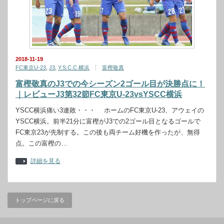
2018-11-19
FC東京U-23
,
J3
,
Y.S.C.C.横浜
富樫敬真
富樫敬真のJ3での今シーズン2ゴール目が決勝点に！
｜レビューJ3第32節FC東京U-23vsYSCC横浜
YSCC横浜痛い3連敗・・・ ホームのFC東京U-23、アウェイの
YSCC横浜。前半21分に富樫がJ3での2ゴール目となるゴールで
FC東京23が先制する。この後も両チーム好機を作ったが、無得
点。この富樫の…
詳細を見る
トップページに戻る