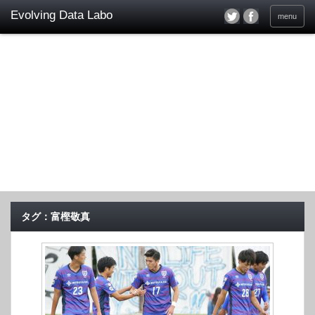
menu
タグ：富樫敬真