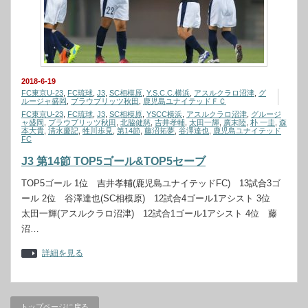
2018-6-19
FC東京U-23
,
FC琉球
,
J3
,
SC相模原
,
Y.S.C.C.横浜
,
アスルクラロ沼津
,
グ
ルージャ盛岡
,
ブラウブリッツ秋田
,
鹿児島ユナイテッドＦＣ
FC東京U-23
,
FC琉球
,
J3
,
SC相模原
,
YSCC横浜
,
アスルクラロ沼津
,
グルージ
ャ盛岡
,
ブラウブリッツ秋田
,
北脇健慈
,
吉井孝輔
,
太田一輝
,
廣末陸
,
朴 一圭
,
森
本大貴
,
清水慶記
,
牲川歩見
,
第14節
,
藤沼拓夢
,
谷澤達也
,
鹿児島ユナイテッド
FC
J3 第14節 TOP5ゴール&TOP5セーブ
TOP5ゴール 1位 吉井孝輔(鹿児島ユナイテッドFC) 13試合3ゴ
ール 2位 谷澤達也(SC相模原) 12試合4ゴール1アシスト 3位
太田一輝(アスルクラロ沼津) 12試合1ゴール1アシスト 4位 藤
沼…
詳細を見る
トップページに戻る