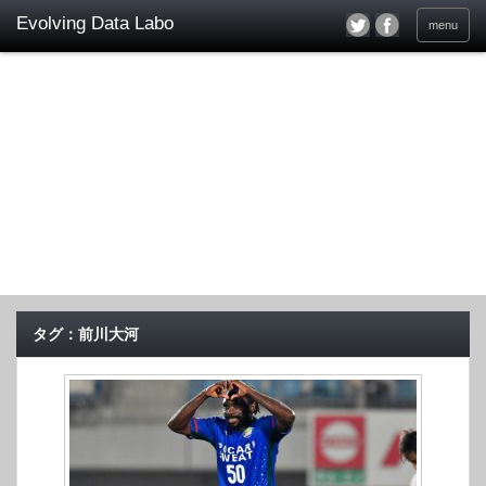
menu
タグ：前川大河