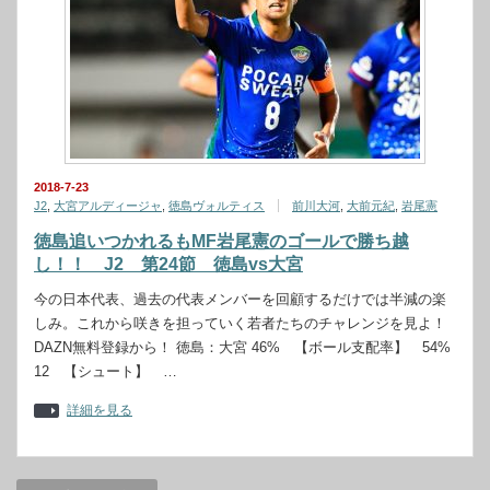
2018-7-23
J2
,
大宮アルディージャ
,
徳島ヴォルティス
前川大河
,
大前元紀
,
岩尾憲
徳島追いつかれるもMF岩尾憲のゴールで勝ち越
し！！ J2 第24節 徳島vs大宮
今の日本代表、過去の代表メンバーを回顧するだけでは半減の楽
しみ。これから咲きを担っていく若者たちのチャレンジを見よ！
DAZN無料登録から！ 徳島：大宮 46% 【ボール支配率】 54%
12 【シュート】 …
詳細を見る