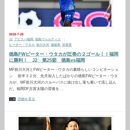
2018-7-26
J2
,
アビスパ福岡
,
徳島ヴォルティス
ピーター・ウタカ
,
前川大河
,
城後寿
,
岩尾憲
徳島FWピーター・ウタカが圧巻の２ゴール！！福岡
に勝利！ J2 第25節 徳島vs福岡
MF前川大河とFWピーター・ウタカの素晴らしいコンビネーショ
ン 前半３２分、先月加入したばかりの徳島FWピーター・ウタ
カが、MF前川大河のスルーパスに抜け出し落ち着いて流し込ん
だ。福岡DF古賀太陽の背後を…
詳細を見る