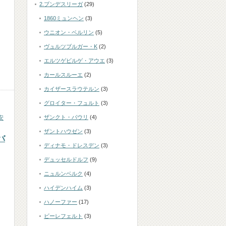
2.ブンデスリーガ
(29)
1860ミュンヘン
(3)
ウニオン・ベルリン
(5)
ヴュルツブルガー・K
(2)
エルツゲビルゲ・アウエ
(3)
カールスルーエ
(2)
カイザースラウテルン
(3)
グロイター・フュルト
(3)
ザンクト・パウリ
(4)
安
ザントハウゼン
(3)
バ
ディナモ・ドレスデン
(3)
デュッセルドルフ
(9)
ニュルンベルク
(4)
ハイデンハイム
(3)
ハノーファー
(17)
ビーレフェルト
(3)