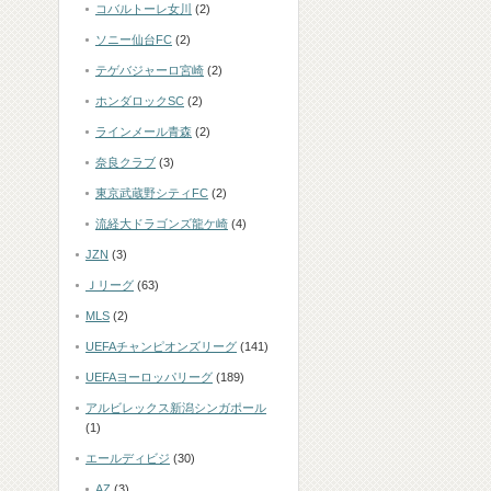
コバルトーレ女川
(2)
ソニー仙台FC
(2)
テゲバジャーロ宮崎
(2)
ホンダロックSC
(2)
ラインメール青森
(2)
奈良クラブ
(3)
東京武蔵野シティFC
(2)
流経大ドラゴンズ龍ケ崎
(4)
JZN
(3)
Ｊリーグ
(63)
MLS
(2)
UEFAチャンピオンズリーグ
(141)
UEFAヨーロッパリーグ
(189)
アルビレックス新潟シンガポール
(1)
エールディビジ
(30)
AZ
(3)