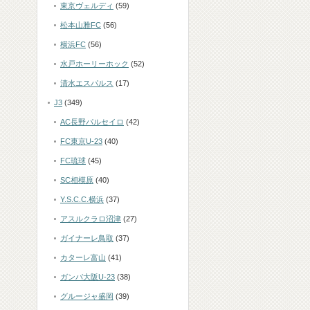
東京ヴェルディ
(59)
松本山雅FC
(56)
横浜FC
(56)
水戸ホーリーホック
(52)
清水エスパルス
(17)
J3
(349)
AC長野パルセイロ
(42)
FC東京U-23
(40)
FC琉球
(45)
SC相模原
(40)
Y.S.C.C.横浜
(37)
アスルクラロ沼津
(27)
ガイナーレ鳥取
(37)
カターレ富山
(41)
ガンバ大阪U-23
(38)
グルージャ盛岡
(39)