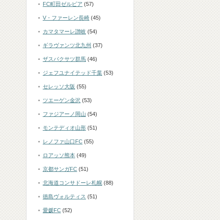
FC町田ゼルビア
(57)
V・ファーレン長崎
(45)
カマタマーレ讃岐
(54)
ギラヴァンツ北九州
(37)
ザスパクサツ群馬
(46)
ジェフユナイテッド千葉
(53)
セレッソ大阪
(55)
ツエーゲン金沢
(53)
ファジアーノ岡山
(54)
モンテディオ山形
(51)
レノファ山口FC
(55)
ロアッソ熊本
(49)
京都サンガFC
(51)
北海道コンサドーレ札幌
(88)
徳島ヴォルティス
(51)
愛媛FC
(52)