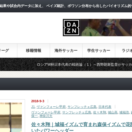
結果や試合内データに加え、 ベイズ統計、ポワソン分布から出したバイオリズム的
リーグ
移籍情報
海外サッカー
学生サッカー
ラジ
ロシアW杯日本代表の戦術論（１）～西野朗新監督がサッカーのスタイル
2018-9-3
J1
,
ヴァンフォーレ甲府
,
サンフレッチェ広島
,
日本代表
ヴァンフォーレ甲府
,
サンフレッチェ広島
,
佐々木翔
,
城山高
,
城福浩
,
保一
,
神奈川大
佐々木翔｜城福イズムで育まれ森保イズムで花
いたパワーヘッダー