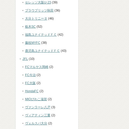
セレッソ大阪U-23
(39)
ブラウブリッツ秋田
(36)
大分トリニータ
(46)
栃木SC
(52)
福島ユナイテッドＦＣ
(42)
藤枝MYFC
(38)
鹿児島ユナイテッドＦＣ
(43)
JFL
(10)
FCマルヤス岡崎
(2)
FC今治
(2)
FC大阪
(2)
HondaFC
(2)
MIOびわこ滋賀
(2)
ヴァンラーレ八戸
(3)
ヴィアティン三重
(2)
ヴェルスパ大分
(2)