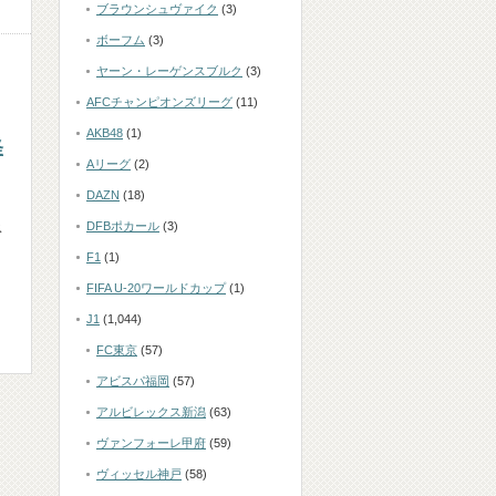
ブラウンシュヴァイク
(3)
ボーフム
(3)
ヤーン・レーゲンスブルク
(3)
AFCチャンピオンズリーグ
(11)
AKB48
(1)
怪
Aリーグ
(2)
DAZN
(18)
DFBポカール
(3)
ス
F1
(1)
FIFA U-20ワールドカップ
(1)
J1
(1,044)
FC東京
(57)
アビスパ福岡
(57)
アルビレックス新潟
(63)
ヴァンフォーレ甲府
(59)
ヴィッセル神戸
(58)