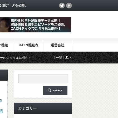
予測データを公開。
オ番組
DAZN番組表
運営会社
は何か～
【一覧】J1・J2・J3リーグ「退団・戦力外選手＆新加入選
森
カテゴリー
開