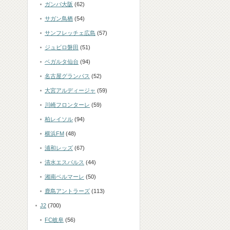
ガンバ大阪
(62)
サガン鳥栖
(54)
サンフレッチェ広島
(57)
ジュビロ磐田
(51)
ベガルタ仙台
(94)
名古屋グランパス
(52)
大宮アルディージャ
(59)
川崎フロンターレ
(59)
柏レイソル
(94)
横浜FM
(48)
浦和レッズ
(67)
清水エスパルス
(44)
湘南ベルマーレ
(50)
鹿島アントラーズ
(113)
J2
(700)
FC岐阜
(56)