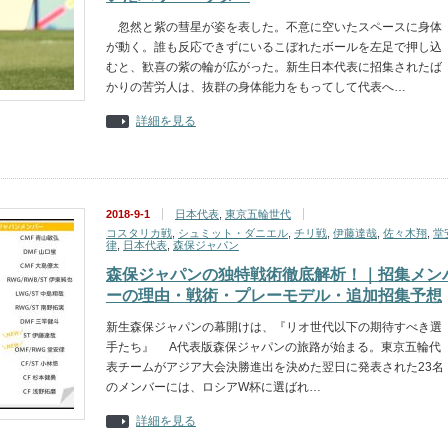
忽然と紫の彗星が姿を表した。不意に空いたスペースに身体
が動く。誰も反応できずにいるこぼれたボールを左足で押し込
むと、歓喜の紫の輪が広がった。新生日本代表に招集されたば
かりの苦労人は、抜群の身体能力をもってして代表へ…
詳細を見る
2018-9-1
日本代表
,
東京五輪世代
コスタリカ戦
,
シュミット・ダニエル
,
チリ戦
,
伊藤達哉
,
佐々木翔
,
堂
律
,
日本代表
,
森保ジャパン
森保ジャパンの独特戦術徹底解析！｜招集メン
ーの理由・戦術・プレーモデル・追加招集予想
新生森保ジャパンの幕開けは、『リオ世代以下の期待すべき選
手たち』 A代表版森保ジャパンの旅路が始まる。東京五輪代
表チームがアジア大会決勝進出を決めた翌日に発表された23名
のメンバーには、ロシアW杯に選ばれ…
詳細を見る