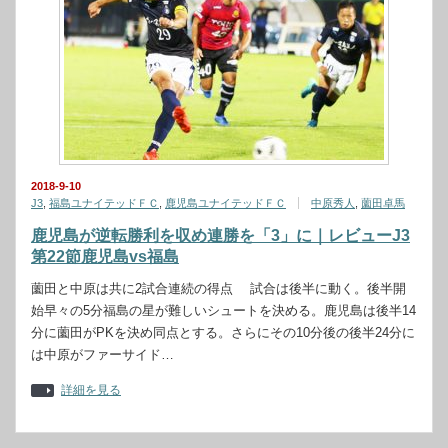
2018-9-10
J3
,
福島ユナイテッドＦＣ
,
鹿児島ユナイテッドＦＣ
中原秀人
,
薗田卓馬
鹿児島が逆転勝利を収め連勝を「3」に｜レビューJ3
第22節鹿児島vs福島
薗田と中原は共に2試合連続の得点 試合は後半に動く。後半開
始早々の5分福島の星が難しいシュートを決める。鹿児島は後半14
分に薗田がPKを決め同点とする。さらにその10分後の後半24分に
は中原がファーサイド…
詳細を見る