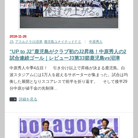
2018-11-26
J3
,
アスルクラロ沼津
,
鹿児島ユナイテッドＦＣ
中原秀人
“UP to J2”鹿児島がクラブ初のJ2昇格！中原秀人の2
試合連続ゴール｜レビューJ3第33節鹿児島vs沼津
中原秀人今季4点目！ 引き分け以上で昇格が決まる鹿児島。白
波スタジアムには1万人を超えるサポーターが集まった。試合は均
衡した展開となりスコアレスで前半を折り返す。 そして後半29
分中原が値千金の先制弾…
詳細を見る