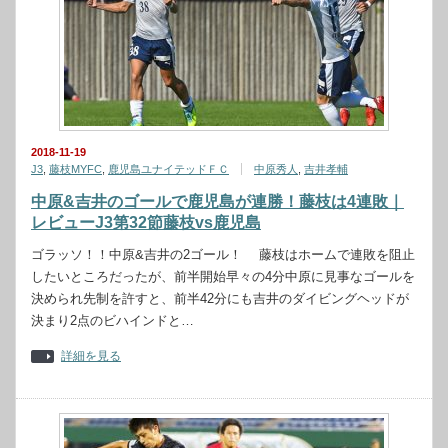
2018-11-19
J3
,
藤枝MYFC
,
鹿児島ユナイテッドＦＣ
中原秀人
,
吉井孝輔
中原&吉井のゴールで鹿児島が連勝！藤枝は4連敗｜
レビューJ3第32節藤枝vs鹿児島
ゴラッソ！！中原&吉井の2ゴール！ 藤枝はホームで連敗を阻止
したいところだったが、前半開始早々の4分中原に見事なゴールを
決められ先制を許すと、前半42分にも吉井のダイビングヘッドが
決まり2点のビハインドと…
詳細を見る