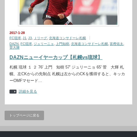
2017-1-28
FC琉球
,
J1
,
J3
,
Ｊリーグ
,
北海道コンサドーレ札幌
DAZN
,
FC琉球
,
ジュリーニョ
,
上門知樹
,
北海道コンサドーレ札幌
,
富樫佑太
,
菅大輝
DAZNニューイヤーカップ【札幌vs琉球】
札幌 琉球 １ ２ 76' 上門 知樹 57' ジュリーニョ 65' 菅 大輝 札
幌、左CKからの先制点 札幌は左からのCKを獲得すると、キッカ
ーOMFマセード…
詳細を見る
トップページに戻る