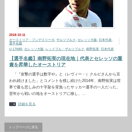
2018-10-11
オーストリア・ブンデスリーガ
,
ザルツブルク
,
セレッソ大阪
,
日本代表
,
選手名鑑
U-17W杯
,
セレッソ大阪
,
レッドブル・ザルツブルク
,
南野拓実
,
日本代表
【選手名鑑】南野拓実の現在地｜代表とセレッソの重
責を昇華したオーストリア
「『攻撃の選手は数字や』と（レヴィー・）クルピさんから言
われ続けました」とコメントを残し続けた2014年、南野拓実は世
界で最も悲しみの十字架を背負ったサッカー選手の一人だった。
翌年から戦いの地をオーストリアに移し、…
詳細を見る
トップページに戻る