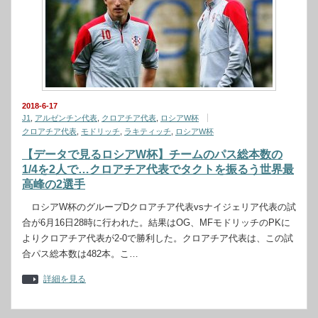
2018-6-17
J1
,
アルゼンチン代表
,
クロアチア代表
,
ロシアW杯
クロアチア代表
,
モドリッチ
,
ラキティッチ
,
ロシアW杯
【データで見るロシアW杯】チームのパス総本数の
1/4を2人で…クロアチア代表でタクトを振るう世界最
高峰の2選手
ロシアW杯のグループDクロアチア代表vsナイジェリア代表の試
合が6月16日28時に行われた。結果はOG、MFモドリッチのPKに
よりクロアチア代表が2-0で勝利した。クロアチア代表は、この試
合パス総本数は482本。こ…
詳細を見る