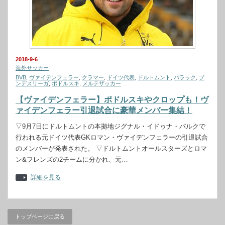
2018-9-6
海外サッカー
BVB
,
ヴァイデンフェラー
,
クラマー
,
ドイツ代表
,
ドルトムント
,
バラック
,
ブ
ンデスリーガ
,
ポドルスキ
,
メルテザッカー
【ヴァイデンフェラー】ポドルスキやクロップも！ヴ
ァイデンフェラー引退試合に豪華メンバー集結！
▽9月7日にドルトムントの本拠地ジグナル・イドゥナ・パルクで
行われる元ドイツ代表GKロマン・ヴァイデンフェラーの引退試合
のメンバーが発表された。 ▽ドルトムントオールスターズとロマ
ン&フレンズの2チームに分かれ、元…
詳細を見る
トップページに戻る