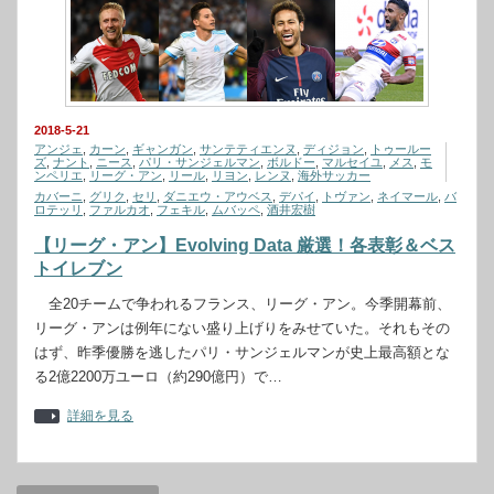
2018-5-21
アンジェ
,
カーン
,
ギャンガン
,
サンテティエンヌ
,
ディジョン
,
トゥールー
ズ
,
ナント
,
ニース
,
パリ・サンジェルマン
,
ボルドー
,
マルセイユ
,
メス
,
モ
ンペリエ
,
リーグ・アン
,
リール
,
リヨン
,
レンヌ
,
海外サッカー
カバーニ
,
グリク
,
セリ
,
ダニエウ・アウベス
,
デパイ
,
トヴァン
,
ネイマール
,
バ
ロテッリ
,
ファルカオ
,
フェキル
,
ムバッペ
,
酒井宏樹
【リーグ・アン】Evolving Data 厳選！各表彰＆ベス
トイレブン
全20チームで争われるフランス、リーグ・アン。今季開幕前、
リーグ・アンは例年にない盛り上げりをみせていた。それもその
はず、昨季優勝を逃したパリ・サンジェルマンが史上最高額とな
る2億2200万ユーロ（約290億円）で…
詳細を見る