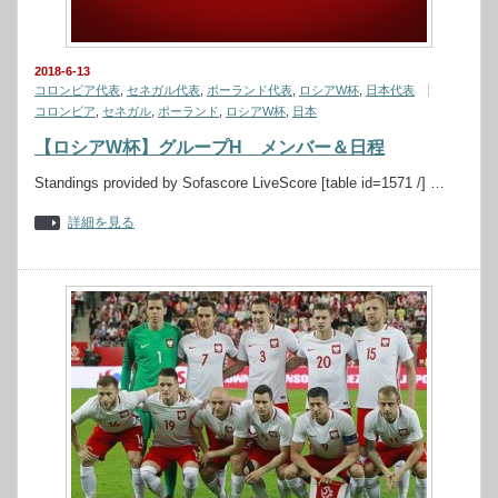
2018-6-13
コロンビア代表
,
セネガル代表
,
ポーランド代表
,
ロシアW杯
,
日本代表
コロンビア
,
セネガル
,
ポーランド
,
ロシアW杯
,
日本
【ロシアW杯】グループH メンバー＆日程
Standings provided by Sofascore LiveScore [table id=1571 /] …
詳細を見る