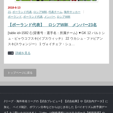
2018-6-13
J1
,
ポーランド代表
,
ロシアW杯
,
代表チーム
,
海外サッカー
ポーランド
,
ポーランド代表
,
メンバー
,
ロシアW杯
【ポーランド代表】 ロシアW杯 メンバー23名
[table id=1582 /] (背番号：選手名：所属チーム) ▼GK 12 バルトシ
ュ・ビャウコフスキ(イプスウィッチ） 22 ウカシュ・ファビアン
スキ(スウォンジー） 1 ヴォイチェフ・シュ…
詳細を見る
トップページに戻る
Jリーグ・海外有名リーグの【試合プレビュー】【試合結果】や【試合内データ】に
加え、 ベイズ統計、ポワソン分布などからはじき出した【バイオリズム的予測デー
タ】をご覧いただけます！ 「Labo」は制作過程における小データ【移籍市場】や