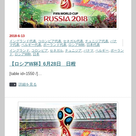
2018-6-13
イングランド代表
,
コロンビア代表
,
セネガル代表
,
チュニジア代表
,
パナ
マ代表
,
ベルギー代表
,
ポーランド代表
,
ロシアW杯
,
日本代表
イングランド
,
コロンビア
,
セネガル
,
チュニジア
,
パナマ
,
ベルギー
,
ポーラン
ド
,
ロシアW杯
,
日本
【ロシアW杯】6月28日 日程
[table id=1550 /]…
詳細を見る