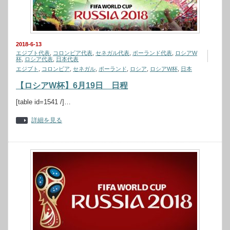
2018-6-13
エジプト代表
,
コロンビア代表
,
セネガル代表
,
ポーランド代表
,
ロシアW
杯
,
ロシア代表
,
日本代表
エジプト
,
コロンビア
,
セネガル
,
ポーランド
,
ロシア
,
ロシアW杯
,
日本
【ロシアW杯】6月19日 日程
[table id=1541 /]…
詳細を見る