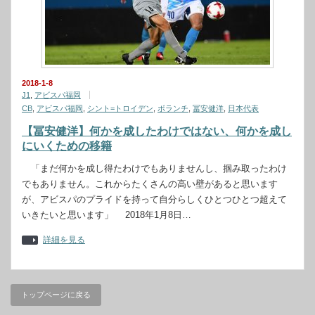
2018-1-8
J1
,
アビスパ福岡
CB
,
アビスパ福岡
,
シント=トロイデン
,
ボランチ
,
冨安健洋
,
日本代表
【冨安健洋】何かを成したわけではない、何かを成し
にいくための移籍
「まだ何かを成し得たわけでもありませんし、掴み取ったわけ
でもありません。これからたくさんの高い壁があると思います
が、アビスパのプライドを持って自分らしくひとつひとつ超えて
いきたいと思います」 2018年1月8日…
詳細を見る
トップページに戻る