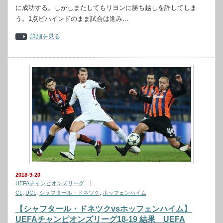
に成功する。しかしまたしてもリヨンに勝ち越しを許してしま
う。1点ビハインドのまま試合は進み…
詳細を見る
2018-9-20
UEFAチャンピオンズリーグ
CL
,
UCL
,
シャフタール・ドネツク
,
ホッフェンハイム
【シャフタール・ドネツクvsホッフェンハイム】
UEFAチャンピオンズリーグ18-19 結果 UEFA