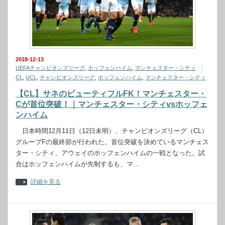
2018-12-13
UEFAチャンピオンズリーグ
,
ホッフェンハイム
,
マンチェスター・シティ
CL
,
UCL
,
チャンピオンズリーグ
,
ホッフェンハイム
,
マンチェスター・シティ
【CL】サネのビューティフルFK！マンチェスター・
Cが首位突破！｜マンチェスター・シティvsホッフェ
ンハイム
日本時間12月11日（12日未明）、チャンピオンズリーグ（CL）
グループFの最終節が行われた。首位突破を決めているマンチェス
ター・シティ、アウェイのホッフェンハイムの一戦となった。試
合はホッフェンハイムが先制するも、マ…
詳細を見る