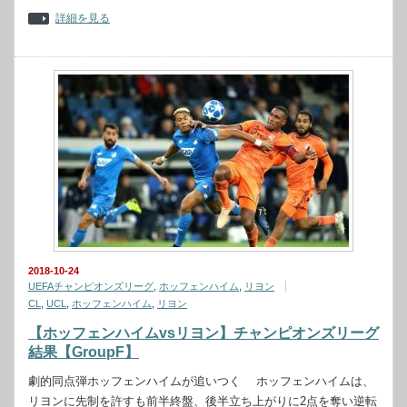
詳細を見る
2018-10-24
UEFAチャンピオンズリーグ
,
ホッフェンハイム
,
リヨン
CL
,
UCL
,
ホッフェンハイム
,
リヨン
【ホッフェンハイムvsリヨン】チャンピオンズリーグ
結果【GroupF】
劇的同点弾ホッフェンハイムが追いつく ホッフェンハイムは、
リヨンに先制を許すも前半終盤、後半立ち上がりに2点を奪い逆転