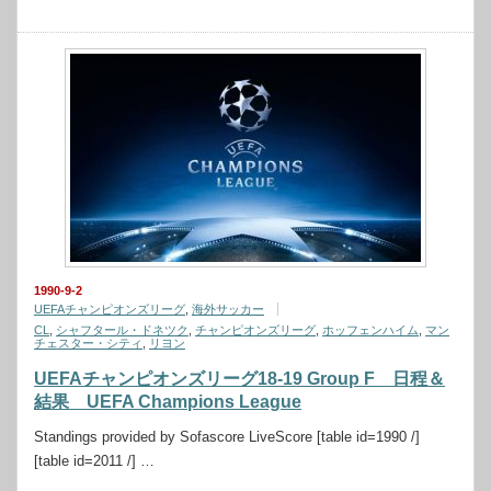
1990-9-2
UEFAチャンピオンズリーグ
,
海外サッカー
CL
,
シャフタール・ドネツク
,
チャンピオンズリーグ
,
ホッフェンハイム
,
マン
チェスター・シティ
,
リヨン
UEFAチャンピオンズリーグ18-19 Group F 日程＆
結果 UEFA Champions League
Standings provided by Sofascore LiveScore [table id=1990 /]
[table id=2011 /] …