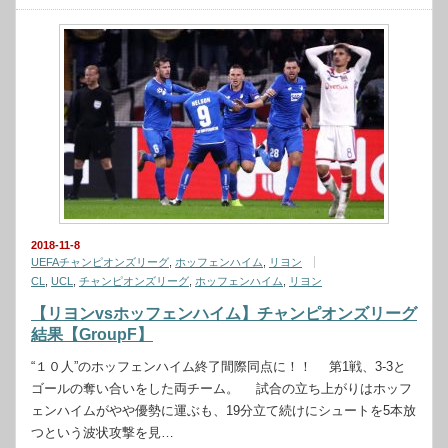
2018-11-8
UEFAチャンピオンズリーグ
,
ホッフェンハイム
,
リヨン
CL
,
UCL
,
チャンピオンズリーグ
,
ホッフェンハイム
,
リヨン
【リヨンvsホッフェンハイム】チャンピオンズリーグ
結果【GroupF】
“１０人”のホッフェンハイム終了間際同点に！！ 第1戦、3-3と
ゴールの奪い合いをした両チーム。 試合の立ち上がりはホッフ
ェンハイムがやや優勢に運ぶも、19分立て続けにシュートを5本放
つという波状攻撃を見…