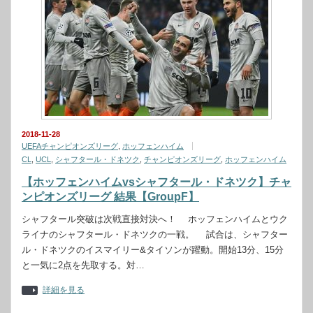
2018-11-28
UEFAチャンピオンズリーグ
,
ホッフェンハイム
CL
,
UCL
,
シャフタール・ドネツク
,
チャンピオンズリーグ
,
ホッフェンハイム
【ホッフェンハイムvsシャフタール・ドネツク】チャ
ンピオンズリーグ 結果【GroupF】
シャフタール突破は次戦直接対決へ！ ホッフェンハイムとウク
ライナのシャフタール・ドネツクの一戦。 試合は、シャフター
ル・ドネツクのイスマイリー&タイソンが躍動。開始13分、15分
と一気に2点を先取する。対…
詳細を見る