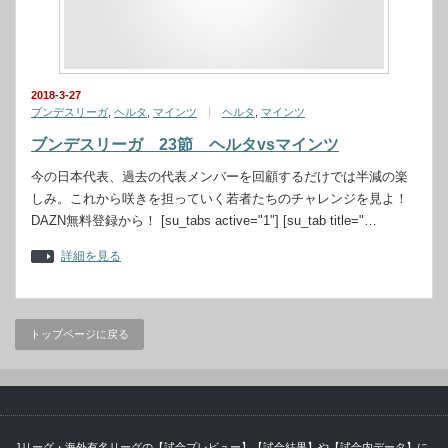
2018-3-27
ブンデスリーガ
,
ヘルタ
,
マインツ
ヘルタ
,
マインツ
ブンデスリーガ 23節 ヘルタvsマインツ
今の日本代表、過去の代表メンバーを回顧するだけでは半減の楽
しみ。これから咲きを担っていく若者たちのチャレンジを見よ！
DAZN無料登録から！ [su_tabs active="1"] [su_tab title="…
詳細を見る
トップページに戻る
Jリーグ・海外有名リーグの【試合プレビュー】【試合結果】や【試合内データ】に