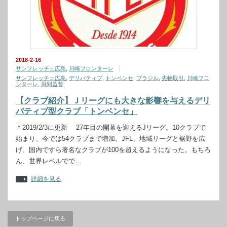
2018-2-16
サンフレッチェ広島
,
川崎フロンターレ
サンフレッチェ広島
,
デリバティブ
,
トンベンセ
,
ブラジル
,
先物取引
,
川崎フロ
ンターレ
,
風間監督
【クラブ紹介】Ｊリーグにも大きな影響を与えるデリ
バティブ型クラブ「トンベンセ」
＊2019/2/3に更新 27年目の開幕を迎えるJリーグ。10クラブで
始まり、今では54クラブまで増加。JFL、地域リーグと裾野を広
げ、国内ですら著名なクラブが100を超えるようになった。もちろ
ん、世界レベルでで…
詳細を見る
トップページに戻る