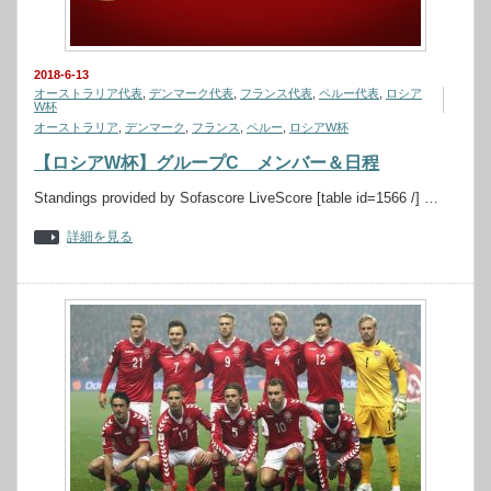
2018-6-13
オーストラリア代表
,
デンマーク代表
,
フランス代表
,
ペルー代表
,
ロシア
W杯
オーストラリア
,
デンマーク
,
フランス
,
ペルー
,
ロシアW杯
【ロシアW杯】グループC メンバー＆日程
Standings provided by Sofascore LiveScore [table id=1566 /] …
詳細を見る