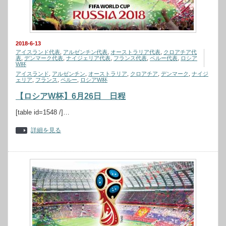
2018-6-13
アイスランド代表
,
アルゼンチン代表
,
オーストラリア代表
,
クロアチア代
表
,
デンマーク代表
,
ナイジェリア代表
,
フランス代表
,
ペルー代表
,
ロシア
W杯
アイスランド
,
アルゼンチン
,
オーストラリア
,
クロアチア
,
デンマーク
,
ナイジ
ェリア
,
フランス
,
ペルー
,
ロシアW杯
【ロシアW杯】6月26日 日程
[table id=1548 /]…
詳細を見る