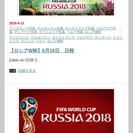
2018-6-13
アイスランド代表
,
アルゼンチン代表
,
オーストラリア代表
,
クロアチア代
表
,
デンマーク代表
,
ナイジェリア代表
,
ペルー代表
,
ロシアW杯
アイスランド
,
アルゼンチン
,
オーストラリア
,
クロアチア
,
デンマーク
,
ナイジ
ェリア
,
フランス
,
ペルー
,
ロシアW杯
【ロシアW杯】6月16日 日程
[table id=1538 /]…
詳細を見る