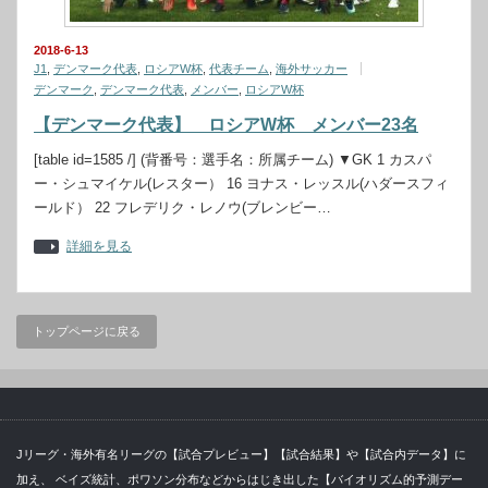
2018-6-13
J1
,
デンマーク代表
,
ロシアW杯
,
代表チーム
,
海外サッカー
デンマーク
,
デンマーク代表
,
メンバー
,
ロシアW杯
【デンマーク代表】 ロシアW杯 メンバー23名
[table id=1585 /] (背番号：選手名：所属チーム) ▼GK 1 カスパ
ー・シュマイケル(レスター） 16 ヨナス・レッスル(ハダースフィ
ールド） 22 フレデリク・レノウ(ブレンビー…
詳細を見る
トップページに戻る
Jリーグ・海外有名リーグの【試合プレビュー】【試合結果】や【試合内データ】に
加え、 ベイズ統計、ポワソン分布などからはじき出した【バイオリズム的予測デー