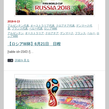
2018-6-13
アルゼンチン代表
,
オーストラリア代表
,
クロアチア代表
,
デンマーク代
表
,
フランス代表
,
ペルー代表
,
ロシアW杯
アルゼンチン
,
オーストラリア
,
クロアチア
,
デンマーク
,
フランス
,
ペルー
,
ロ
シアW杯
【ロシアW杯】6月21日 日程
[table id=1543 /]…
詳細を見る