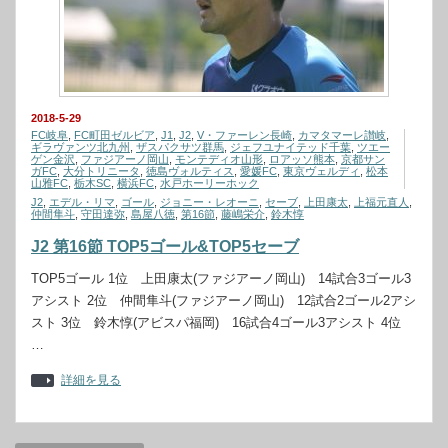
2018-5-29
FC岐阜
,
FC町田ゼルビア
,
J1
,
J2
,
V・ファーレン長崎
,
カマタマーレ讃岐
,
ギラヴァンツ北九州
,
ザスパクサツ群馬
,
ジェフユナイテッド千葉
,
ツエー
ゲン金沢
,
ファジアーノ岡山
,
モンテディオ山形
,
ロアッソ熊本
,
京都サン
ガFC
,
大分トリニータ
,
徳島ヴォルティス
,
愛媛FC
,
東京ヴェルディ
,
松本
山雅FC
,
栃木SC
,
横浜FC
,
水戸ホーリーホック
J2
,
エデル・リマ
,
ゴール
,
ジョニー・レオーニ
,
セーブ
,
上田康太
,
上福元直人
,
仲間隼斗
,
守田達弥
,
島屋八徳
,
第16節
,
藤嶋栄介
,
鈴木惇
J2 第16節 TOP5ゴール&TOP5セーブ
TOP5ゴール 1位 上田康太(ファジアーノ岡山) 14試合3ゴール3
アシスト 2位 仲間隼斗(ファジアーノ岡山) 12試合2ゴール2アシ
スト 3位 鈴木惇(アビスパ福岡) 16試合4ゴール3アシスト 4位
…
詳細を見る