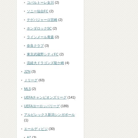
コバルトーレ女川
(2)
ソニー仙台FC
(2)
テゲバジャーロ宮崎
(2)
ホンダロックSC
(2)
ラインメール青森
(2)
奈良クラブ
(3)
東京武蔵野シティFC
(2)
流経大ドラゴンズ龍ケ崎
(4)
JZN
(3)
Ｊリーグ
(63)
MLS
(2)
UEFAチャンピオンズリーグ
(141)
UEFAヨーロッパリーグ
(189)
アルビレックス新潟シンガポール
(1)
エールディビジ
(30)
AZ
(3)