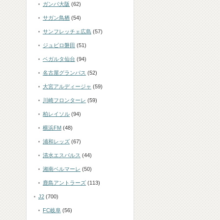
ガンバ大阪
(62)
サガン鳥栖
(54)
サンフレッチェ広島
(57)
ジュビロ磐田
(51)
ベガルタ仙台
(94)
名古屋グランパス
(52)
大宮アルディージャ
(59)
川崎フロンターレ
(59)
柏レイソル
(94)
横浜FM
(48)
浦和レッズ
(67)
清水エスパルス
(44)
湘南ベルマーレ
(50)
鹿島アントラーズ
(113)
J2
(700)
FC岐阜
(56)