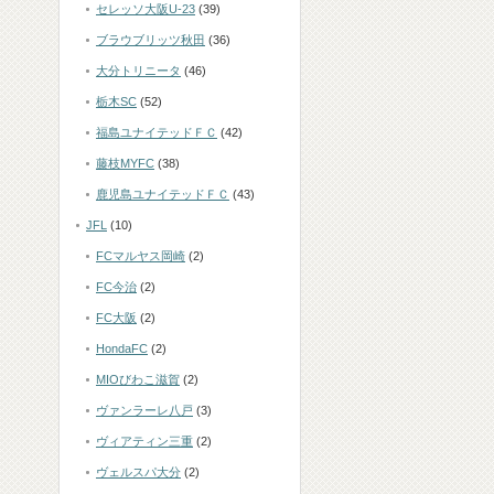
セレッソ大阪U-23
(39)
ブラウブリッツ秋田
(36)
大分トリニータ
(46)
栃木SC
(52)
福島ユナイテッドＦＣ
(42)
藤枝MYFC
(38)
鹿児島ユナイテッドＦＣ
(43)
JFL
(10)
FCマルヤス岡崎
(2)
FC今治
(2)
FC大阪
(2)
HondaFC
(2)
MIOびわこ滋賀
(2)
ヴァンラーレ八戸
(3)
ヴィアティン三重
(2)
ヴェルスパ大分
(2)