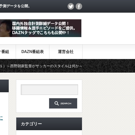
予測データを公開。
オ番組
DAZN番組表
運営会社
新監督がサッカーのスタイルは何か～
【一覧】J1・J2・J3リーグ
に
カテゴリー
甲