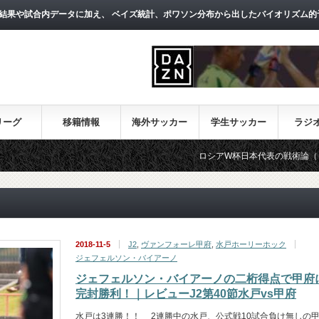
結果や試合内データに加え、 ベイズ統計、ポワソン分布から出したバイオリズム的
リーグ
移籍情報
海外サッカー
学生サッカー
ラジ
ロシアW杯日本代表の戦術論（１）～西野朗
2018-11-5
J2
,
ヴァンフォーレ甲府
,
水戸ホーリーホック
ジェフェルソン・バイアーノ
ジェフェルソン・バイアーノの二桁得点で甲府
完封勝利！｜レビューJ2第40節水戸vs甲府
水戸は3連勝！！ 2連勝中の水戸、公式戦10試合負け無しの