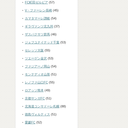
FC町田ゼルビア
(57)
V・ファーレン長崎
(45)
カマタマーレ讃岐
(54)
ギラヴァンツ北九州
(37)
ザスパクサツ群馬
(46)
ジェフユナイテッド千葉
(53)
セレッソ大阪
(55)
ツエーゲン金沢
(53)
ファジアーノ岡山
(54)
モンテディオ山形
(51)
レノファ山口FC
(55)
ロアッソ熊本
(49)
京都サンガFC
(51)
北海道コンサドーレ札幌
(88)
徳島ヴォルティス
(51)
愛媛FC
(52)