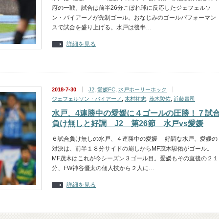
府の一戦。試合は前半26分こぼれ球に反応したジェフェルソ
ン・バイアーノが先制ゴール。おなじみのゴールパフォーマン
スで試合を盛り上げる。水戸は後半…
詳細を見る
2018-7-30
J2
,
愛媛FC
,
水戸ホーリーホック
ジェフェルソン・バイアーノ
,
木村祐志
,
茂木駿佑
,
近藤貴司
水戸、4連勝中の愛媛に４ゴールの圧勝！７試
負け無しと好調 J2 第26節 水戸vs愛媛
６試合負け無しの水戸、４連勝中の愛媛 好調な水戸、愛媛の
対決は、前半１８分サイドの崩しからMF茂木駿佑がゴール。
MF茂木はこれが今シーズン３ゴール目。愛媛もその直後の２１
分、FW神谷優太の個人技から２人に…
詳細を見る