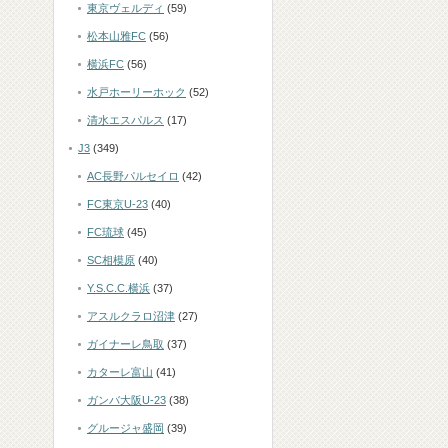
東京ヴェルディ
(59)
松本山雅FC
(56)
横浜FC
(56)
水戸ホーリーホック
(52)
清水エスパルス
(17)
J3
(349)
AC長野パルセイロ
(42)
FC東京U-23
(40)
FC琉球
(45)
SC相模原
(40)
Y.S.C.C.横浜
(37)
アスルクラロ沼津
(27)
ガイナーレ鳥取
(37)
カターレ富山
(41)
ガンバ大阪U-23
(38)
グルージャ盛岡
(39)