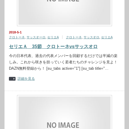
2018-5-1
クロトーネ
,
サッスオーロ
,
セリエA
クロトーネ
,
サッスオロ
,
セリエA
セリエＡ 35節 クロトーネvsサッスオロ
今の日本代表、過去の代表メンバーを回顧するだけでは半減の楽
しみ。これから咲きを担っていく若者たちのチャレンジを見よ！
DAZN無料登録から！ [su_tabs active="1"] [su_tab title="…
詳細を見る