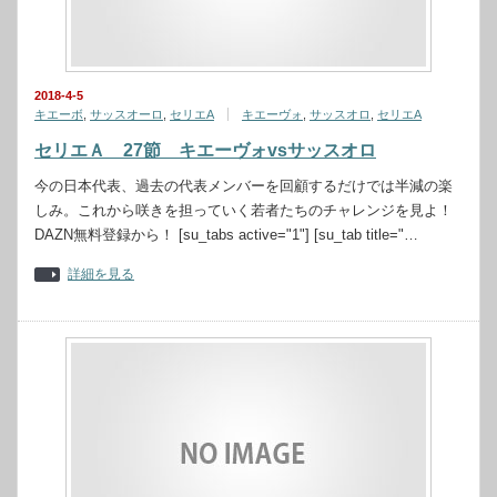
2018-4-5
キエーボ
,
サッスオーロ
,
セリエA
キエーヴォ
,
サッスオロ
,
セリエA
セリエＡ 27節 キエーヴォvsサッスオロ
今の日本代表、過去の代表メンバーを回顧するだけでは半減の楽
しみ。これから咲きを担っていく若者たちのチャレンジを見よ！
DAZN無料登録から！ [su_tabs active="1"] [su_tab title="…
詳細を見る