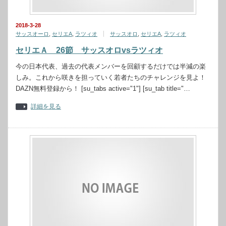
2018-3-28
サッスオーロ
,
セリエA
,
ラツィオ
サッスオロ
,
セリエA
,
ラツィオ
セリエＡ 26節 サッスオロvsラツィオ
今の日本代表、過去の代表メンバーを回顧するだけでは半減の楽
しみ。これから咲きを担っていく若者たちのチャレンジを見よ！
DAZN無料登録から！ [su_tabs active="1"] [su_tab title="…
詳細を見る