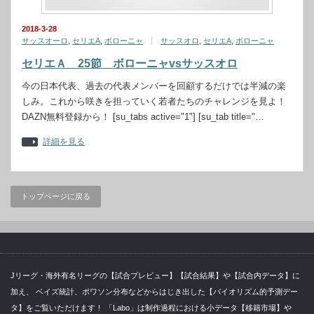
2018-3-28
サッスオーロ
,
セリエA
,
ボローニャ
サッスオロ
,
セリエA
,
ボローニャ
セリエＡ 25節 ボローニャvsサッスオロ
今の日本代表、過去の代表メンバーを回顧するだけでは半減の楽
しみ。これから咲きを担っていく若者たちのチャレンジを見よ！
DAZN無料登録から！ [su_tabs active="1"] [su_tab title="…
詳細を見る
トップページに戻る
Jリーグ・海外有名リーグの【試合プレビュー】【試合結果】や【試合内データ】に
加え、 ベイズ統計、ポワソン分布などからはじき出した【バイオリズム的予測デー
タ】をご覧いただけます！ 「Labo」は制作過程における小データ【移籍市場】や