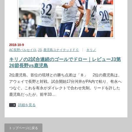
2018-10-9
AC長野パルセイロ
,
J3
,
鹿児島ユナイテッドＦＣ
キリノ
キリノの2試合連続のゴールでドロー｜レビューJ3第
26節長野vs鹿児島
2位鹿児島、首位の琉球との勝ち点差は「８」 2位の鹿児島は、
アウェイで長野と対戦。試合開始17分河井がPA内で粘り、有永へ
つなぐ。これを有永がダイレクトで合わせ先制。リードを許した
鹿児島だったが、前半33…
詳細を見る
トップページに戻る