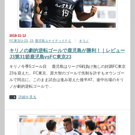
2018-11-12
FC東京U-23
,
J3
,
鹿児島ユナイテッドＦＣ
キリノ
キリノの劇的逆転ゴールで鹿児島が勝利！｜レビュー
J3第31節鹿児島vsFC東京23
キリノ今季5ゴール目 鹿児島はリーグ6戦負け無しの好調FC東京
23を迎えた。FC東京、原大智のゴールで先制を許すもオウンゴー
ルで同点に。このまま試合は進み迎えた後半AT。途中出場のキリ
ノが劇的逆転ゴールで…
詳細を見る