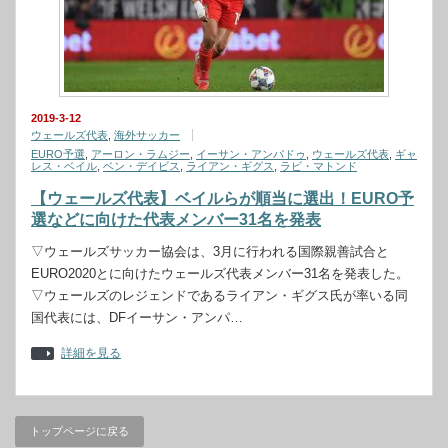
2019-3-12
ウェールズ代表
,
海外サッカー
EURO予選
,
アーロン・ラムジー
,
イーサン・アンパドゥ
,
ウェールズ代表
,
ギャ
レス・ベイル
,
ベン・デイビス
,
ライアン・ギグス
,
ラビ・マトンド
【ウェールズ代表】ベイルらが順当に選出！EURO予
選などに向けた代表メンバー31名を発表
▽ウェールズサッカー協会は、3月に行われる国際親善試合と
EURO2020とに向けたウェールズ代表メンバー31名を発表した。
▽ウェールズのレジェンドであるライアン・ギグス氏が率いる同
国代表には、DFイーサン・アンパ…
詳細を見る
トップページに戻る