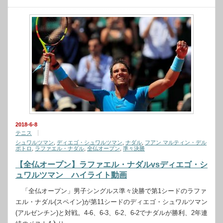
2018-6-8
テニス
シュワルツマン
,
ディエゴ・シュワルツマン
,
ナダル
,
フアン マルティン・デル
ポトロ
,
ラファエル・ナダル
,
全仏オープン
,
準々決勝
【全仏オープン】ラファエル・ナダルvsディエゴ・シ
ュワルツマン ハイライト動画
「全仏オープン」男子シングルス準々決勝で第1シードのラファ
エル・ナダル(スペイン)が第11シードのディエゴ・シュワルツマン
(アルゼンチン)と対戦。4-6、6-3、6-2、6-2でナダルが勝利、2年連