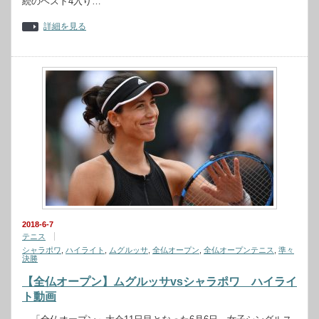
続のベスト4入り…
詳細を見る
2018-6-7
テニス
シャラポワ
,
ハイライト
,
ムグルッサ
,
全仏オープン
,
全仏オープンテニス
,
準々
決勝
【全仏オープン】ムグルッサvsシャラポワ ハイライ
ト動画