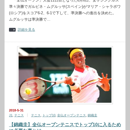
「全仏オープン」大会11日目となった6月6日、女子シングルス
準々決勝でガルビネ・ムグルッサ(スペイン)がマリア・シャラポワ
(ロシア)をスコア6-2、6-1で下して、準決勝への進出を決めた。
ムグルッサは準決勝で…
詳細を見る
2018-5-31
J1
,
テニス
テニス
,
トップ10
,
全仏オープンテニス
,
錦織圭
【錦織圭】全仏オープンテニスでトップ10に入るため