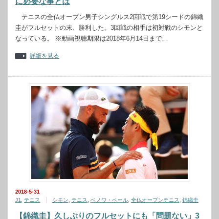
に必要な事とは
テニスの全仏オープン男子シングルス2回戦で第19シードの錦織
圭がフルセットの末、勝利した。3回戦の相手は初対戦のシモンと
なっている。 ※動画視聴期限は2018年6月14日まで…
詳細を見る
2018-5-31
J1
,
テニス
シモン
,
テニス
,
ベノワ・ペール
,
全仏オープンテニス
,
錦織圭
【錦織圭】久しぶりのフルセットにも「問題ない」3