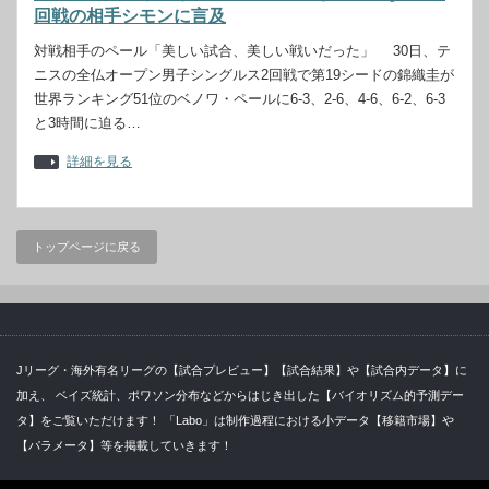
回戦の相手シモンに言及
対戦相手のペール「美しい試合、美しい戦いだった」 30日、テ
ニスの全仏オープン男子シングルス2回戦で第19シードの錦織圭が
世界ランキング51位のベノワ・ペールに6-3、2-6、4-6、6-2、6-3
と3時間に迫る…
詳細を見る
トップページに戻る
Jリーグ・海外有名リーグの【試合プレビュー】【試合結果】や【試合内データ】に
加え、 ベイズ統計、ポワソン分布などからはじき出した【バイオリズム的予測デー
タ】をご覧いただけます！ 「Labo」は制作過程における小データ【移籍市場】や
【パラメータ】等を掲載していきます！