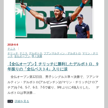
2018-6-8
テニス
チリッチ
,
テニス
,
デルポトロ
,
フアンマルティン・デルポトロ
,
マリン・チリ
ッチ
,
全仏オープン
,
準々決勝
【全仏オープン】チリッチに勝利したデルポトロ、9
年振りの「全仏ベスト4」入りに涙
全仏オープン第12日目、男子シングルス準々決勝で、フアンマ
ルティン・デルポトロ(アルゼンチン)がマリン・チリッチ(クロア
チア)を7-6、5-7、6-3、7-5で破り、9年ぶりに4強入りした。 デ
ルポトロは準決勝…
詳細を見る