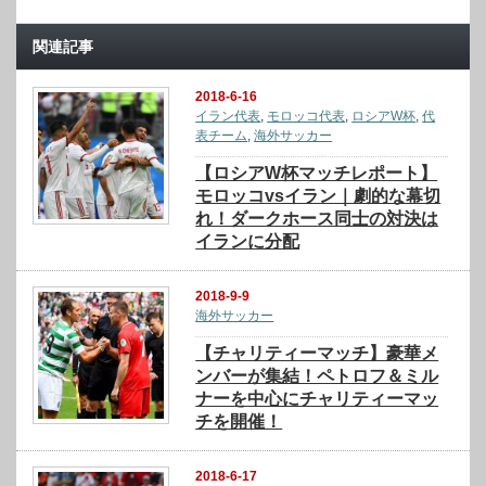
関連記事
2018-6-16
イラン代表
,
モロッコ代表
,
ロシアW杯
,
代
表チーム
,
海外サッカー
【ロシアW杯マッチレポート】
モロッコvsイラン｜劇的な幕切
れ！ダークホース同士の対決は
イランに分配
2018-9-9
海外サッカー
【チャリティーマッチ】豪華メ
ンバーが集結！ペトロフ＆ミル
ナーを中心にチャリティーマッ
チを開催！
2018-6-17