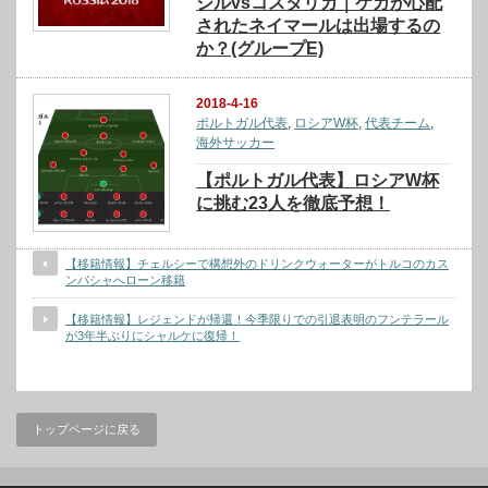
ジルvsコスタリカ｜ケガが心配
されたネイマールは出場するの
か？(グループE)
2018-4-16
ポルトガル代表
,
ロシアW杯
,
代表チーム
,
海外サッカー
【ポルトガル代表】ロシアW杯
に挑む23人を徹底予想！
【移籍情報】チェルシーで構想外のドリンクウォーターがトルコのカス
ンパシャへローン移籍
【移籍情報】レジェンドが帰還！今季限りでの引退表明のフンテラール
が3年半ぶりにシャルケに復帰！
トップページに戻る