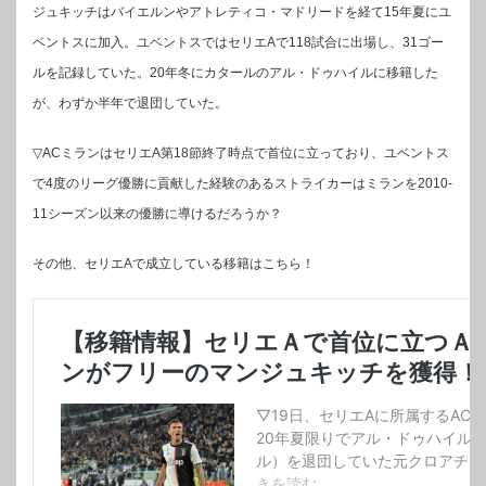
ジュキッチはバイエルンやアトレティコ・マドリードを経て15年夏にユ
ベントスに加入。ユベントスではセリエAで118試合に出場し、31ゴー
ルを記録していた。20年冬にカタールのアル・ドゥハイルに移籍した
が、わずか半年で退団していた。
▽ACミランはセリエA第18節終了時点で首位に立っており、ユベントス
で4度のリーグ優勝に貢献した経験のあるストライカーはミランを2010-
11シーズン以来の優勝に導けるだろうか？
その他、セリエAで成立している移籍はこちら！