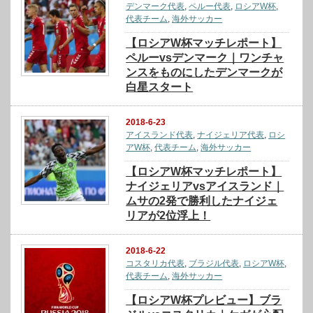
デンマーク代表
,
ペルー代表
,
ロシアW杯
,
代表チーム
,
海外サッカー
【ロシアW杯マッチレポート】
ペルーvsデンマーク｜ワンチャ
ンスをものにしたデンマークが
白星スタート
2018-6-23
アイスランド代表
,
ナイジェリア代表
,
ロシ
アW杯
,
代表チーム
,
海外サッカー
【ロシアW杯マッチレポート】
ナイジェリアvsアイスランド｜
ムサの2発で勝利したナイジェ
リアが2位浮上！
2018-6-22
コスタリカ代表
,
ブラジル代表
,
ロシアW杯
,
代表チーム
,
海外サッカー
【ロシアW杯プレビュー】ブラ