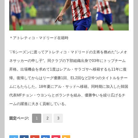
＊アトレティコ・マドリード在籍時
▽6シーズンに渡ってアトレティコ・マドリードの主将を務めた”シメオ
ネサッカーの申し子”。同クラブの下部組織出身で03年にトップチーム
昇格。出場機会を求めて1度はレアル・サラゴサへ移籍するも11年に復
帰。復帰してからはリーグ優勝1回、EL2回など計6つのタイトルをチー
ムにもたらした。18年夏にアル・サッドへ移籍。同時期に加入した韓国
代表MFチョン・ウヨンらとボランチを組み、優勝争いを繰り広げるチ
ームの躍進に大きく貢献している。
固定ページ:
1
2
3