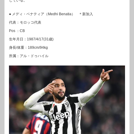
している。
● メディ・ベナティア（Medhi Benatia） ＊新加入
代表：モロッコ代表
Pos ：CB
生年月日：1987/4/17(31歳)
身長/体重：189cm/94kg
所属：アル・ドゥハイル