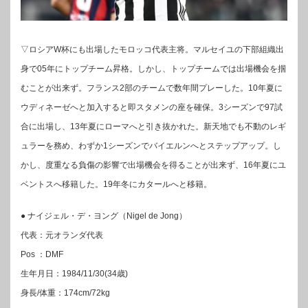
▽ロシアW杯にも出場したモロッコ代表主将。マルセイユの下部組織出
身で05年にトップチーム昇格。しかし、トップチームでは出場機会を掴
むことが出来ず。フランス2部のチームで数年間プレーした。10年夏に
ウディネーゼへと加入すると即スタメンの座を確保。3シーズンで97試
合に出場し、13年夏にローマへと引き抜かれた。新天地でも不動のレギ
ュラーを務め、わずか1シーズンでバイエルンへとステップアップ。し
かし、度重なる負傷の影響で出場機会を得ることが出来ず、16年夏にユ
ベントスへ移籍した。19年冬にカタールへと移籍。
● ナイジェル・デ・ヨング（Nigel de Jong）
代表：元オランダ代表
Pos ：DMF
生年月日：1984/11/30(34歳)
身長/体重：174cm/72kg