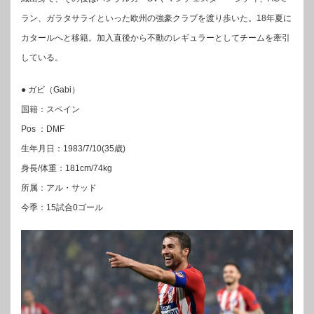
ラン、ガラタサライといった欧州の強豪クラブを渡り歩いた。18年夏に
カタールへと移籍。加入直後から不動のレギュラーとしてチームを牽引
している。
● ガビ（Gabi）
国籍：スペイン
Pos ：DMF
生年月日：1983/7/10(35歳)
身長/体重：181cm/74kg
所属：アル・サッド
今季：15試合0ゴール