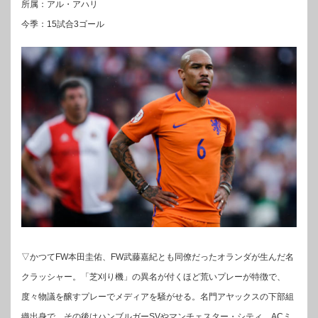
所属：アル・アハリ
今季：15試合3ゴール
▽かつてFW本田圭佑、FW武藤嘉紀とも同僚だったオランダが生んだ名
クラッシャー。「芝刈り機」の異名が付くほど荒いプレーが特徴で、
度々物議を醸すプレーでメディアを騒がせる。名門アヤックスの下部組
織出身で、その後はハンブルガーSVやマンチェスター・シティ、ACミ