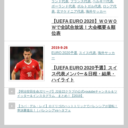
ランド代表
,
フランス代表
,
ベルギー代表
,
ポーランド代表
,
ポルトガル代表
,
ロシア代
表
,
北マケドニア代表
,
海外サッカー
【UEFA EURO 2020】ＷＯＷＯ
Ｗで全試合放送！大会概要＆順
位表
2019-9-26
EURO 2020予選
,
スイス代表
,
海外サッカ
ー
【UEFA EURO 2020予選】スイ
ス代表メンバー＆日程・結果・
ハイライト
【明治安田生命J2リーグ】J2全22クラブの公式youtubeチャンネル＆ツ
イッター＆インスタグラム まとめ！【2019】
【コパ・デル・レイ】ロドリゴのハットトリックでバレンシアが逆転！
準決勝進出！｜バレンシアvsヘタフェ