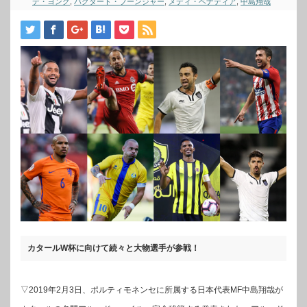
デ・ヨング
,
バグダード・ブーンジャー
,
メディ・ベナティア
,
中島翔哉
カタールW杯に向けて続々と大物選手が参戦！
▽2019年2月3日、ポルティモネンセに所属する日本代表MF中島翔哉が