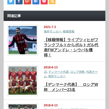
関連記事
2021-7-3
海外サッカー
,
移籍情報
【移籍情報】ライプツィヒがフ
ランクフルトからポルトガル代
表FWアンドレ・シウバを獲
得！
2018-6-13
J1
,
デンマーク代表
,
ロシアW杯
,
代表チー
ム
,
海外サッカー
【デンマーク代表】 ロシアW
杯 メンバー23名
2018-6-13