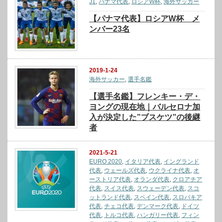
J1
,
パナマ代表
,
ロシアW杯
,
海外サッカー
【パナマ代表】ロシアW杯 メ
ンバー23名
2019-1-24
海外サッカー
,
選手名鑑
【選手名鑑】フレンキー・デ・
ヨングの現在地｜バルセロナ加
入が決定した”ブスケツ”の後継
者
2021-5-21
EURO 2020
,
イタリア代表
,
イングランド
代表
,
ウェールズ代表
,
ウクライナ代表
,
オ
ーストリア代表
,
オランダ代表
,
クロアチア
代表
,
スイス代表
,
スウェーデン代表
,
スコ
ットランド代表
,
スペイン代表
,
スロバキア
代表
,
チェコ代表
,
デンマーク代表
,
ドイツ
代表
,
トルコ代表
,
ハンガリー代表
,
フィン