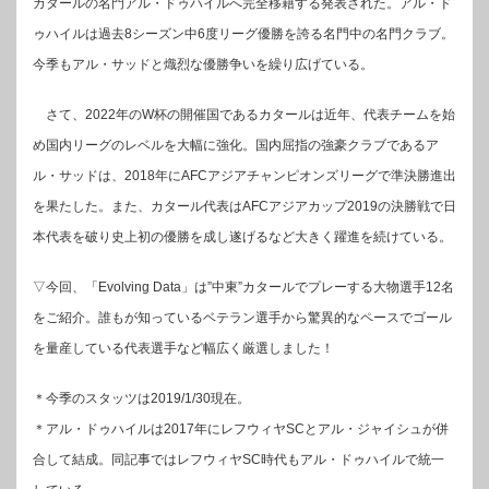
カタールの名門アル・ドゥハイルへ完全移籍する発表された。アル・ド
ゥハイルは過去8シーズン中6度リーグ優勝を誇る名門中の名門クラブ。
今季もアル・サッドと熾烈な優勝争いを繰り広げている。
さて、2022年のW杯の開催国であるカタールは近年、代表チームを始
め国内リーグのレベルを大幅に強化。国内屈指の強豪クラブであるア
ル・サッドは、2018年にAFCアジアチャンピオンズリーグで準決勝進出
を果たした。また、カタール代表はAFCアジアカップ2019の決勝戦で日
本代表を破り史上初の優勝を成し遂げるなど大きく躍進を続けている。
▽今回、「Evolving Data」は”中東”カタールでプレーする大物選手12名
をご紹介。誰もが知っているベテラン選手から驚異的なペースでゴール
を量産している代表選手など幅広く厳選しました！
＊今季のスタッツは2019/1/30現在。
＊アル・ドゥハイルは2017年にレフウィヤSCとアル・ジャイシュが併
合して結成。同記事ではレフウィヤSC時代もアル・ドゥハイルで統一