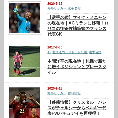
2020-5-12
海外サッカー
,
選手名鑑
【選手名鑑】マイク・メニャン
の現在地｜ACミランに移籍！ロ
リスの後釜候補筆頭のフランス
代表GK
2017-8-30
J1
,
北海道コンサドーレ札幌
,
選手名鑑
本間洋平の現在地｜札幌で新た
に培うポジションとプレースタ
イル
2020-9-11
海外サッカー
,
移籍情報
【移籍情報】クリスタル・パレ
スがチェルシーからベルギー代
表FWバチュアイを再獲得！