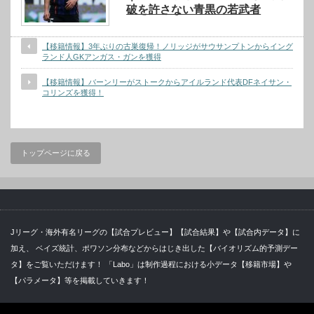
破を許さない青黒の若武者
【移籍情報】3年ぶりの古巣復帰！ノリッジがサウサンプトンからイング
ランド人GKアンガス・ガンを獲得
【移籍情報】バーンリーがストークからアイルランド代表DFネイサン・
コリンズを獲得！
トップページに戻る
Jリーグ・海外有名リーグの【試合プレビュー】【試合結果】や【試合内データ】に
加え、 ベイズ統計、ポワソン分布などからはじき出した【バイオリズム的予測デー
タ】をご覧いただけます！ 「Labo」は制作過程における小データ【移籍市場】や
【パラメータ】等を掲載していきます！