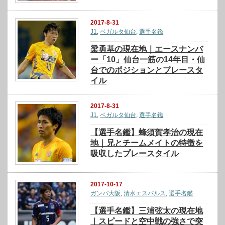
2017-8-31
J1
,
ベガルタ仙台
,
選手名鑑
梁勇基の現在地｜エースナンバ
ー「10」仙台一筋の14年目・仙
台でのポジションとプレースタ
イル
2017-8-31
J1
,
ベガルタ仙台
,
選手名鑑
【選手名鑑】蜂須賀孝治の現在
地｜兄とチームメイトの特徴を
吸収したプレースタイル
2017-10-17
ガンバ大阪
,
清水エスパルス
,
選手名鑑
【選手名鑑】三浦弦太の現在地
｜スピードと空中戦の強さで突