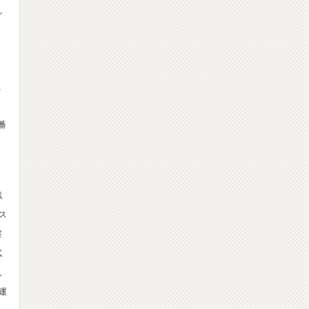
グ
、
番
戦
ス
察
試
人
運