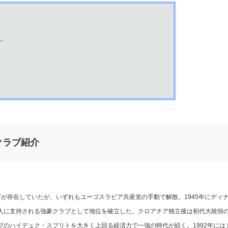
】
クラブ紹介
が存在していたが、いずれもユーゴスラビア共産党の手動で解散。1945年にディ
人に支持される強豪クラブとして地位を確立した。クロアチア独立後は初代大統領
のハイデュク・スプリトを大きく上回る経済力で一強の時代が続く。1992年には