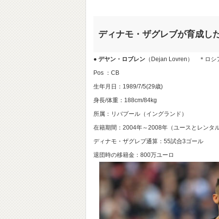
ディナモ・ザグレブが育成し
●
デヤン・ロブレン
（Dejan Lovren） ＊
Pos ：CB
生年月日：1989/7/5(29歳)
身長/体重：188cm/84kg
所属：リバプール（イングランド）
在籍期間：2004年～2008年（ユースとレン
ディナモ・ザグレブ通算：55試合3ゴール
退団時の移籍金：800万ユーロ