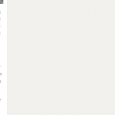
大
躍
会
だ
」
グ
の
り
グ