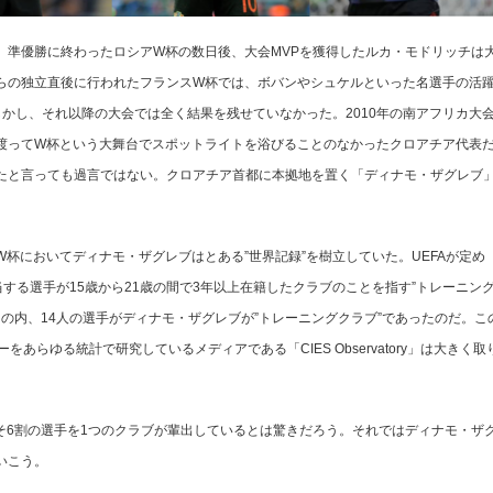
準優勝に終わったロシアW杯の数日後、大会MVPを獲得したルカ・モドリッチは
らの独立直後に行われたフランスW杯では、ボバンやシュケルといった名選手の活
かし、それ以降の大会では全く結果を残せていなかった。2010年の南アフリカ大
渡ってW杯という大舞台でスポットライトを浴びることのなかったクロアチア代表
たと言っても過言ではない。クロアチア首都に本拠地を置く「ディナモ・ザグレブ
においてディナモ・ザグレブはとある”世界記録”を樹立していた。UEFAが定め
当する選手が15歳から21歳の間で3年以上在籍したクラブのことを指す”トレーニン
ーの内、14人の選手がディナモ・ザグレブが”トレーニングクラブ”であったのだ。こ
あらゆる統計で研究しているメディアである「CIES Observatory」は大きく取
6割の選手を1つのクラブが輩出しているとは驚きだろう。それではディナモ・ザ
いこう。