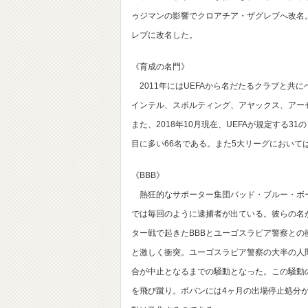
ゥジマンの影響でクロアチア・ザグレブへ改名
レブに改名した。
《育成の名門》
2011年にはUEFAから名だたるクラブと共
インテル、スポルティング、アヤックス、アー
また、2018年10月現在、UEFAが規定する
目に多い66名である。また5大リーグにおいては
《BBB》
熱狂的なサポーター集団バッド・ブルー・ボー
では毎回のように逮捕者が出ている。彼らの名が世
ター戦で起きたBBBとユーゴスラビア警察との
と激しく衝突。ユーゴスラビア警察の大半の人
合が中止となるまでの騒動となった。この騒動
を飛び蹴り。ボバンには4ヶ月の出場停止処分