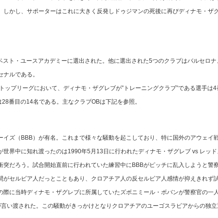
。しかし、サポーターはこれに大きく反発しドゥジマンの死後に再びディナモ・ザ
にベスト・ユースアカデミーに選出された。他に選出された5つのクラブはバルセロナ
セナルである。
31のトップリーグにおいて、ディナモ・ザグレブが”トレーニングクラブ”である選手は4
28番目の14名である。主なクラブOBは下記を参照。
イズ（BBB）が有名。これまで様々な騒動を起こしており、特に国外のアウェイ
界中に知れ渡ったのは1990年5月13日に行われたディナモ・ザグレブ vs レッド
衝突だろう。試合開始直前に行われていた練習中にBBBがピッチに乱入しようと警
間がセルビア人だっとこともあり、クロアチア人の反セルビア人感情が抑えきれず
の際に当時ディナモ・ザグレブに所属していたズボニミール・ボバンが警察官の一
が言い渡された。この騒動がきっかけとなりクロアチアのユーゴスラビアからの独立