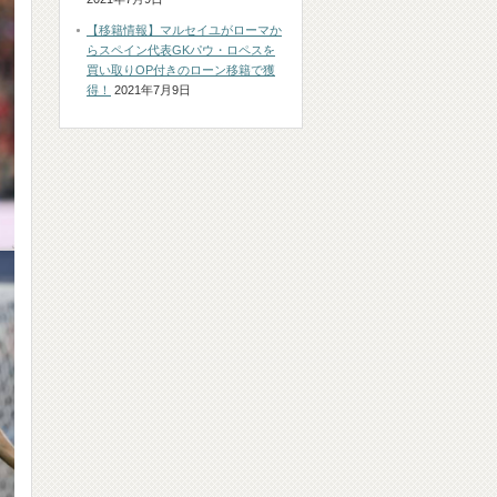
【移籍情報】マルセイユがローマか
らスペイン代表GKパウ・ロペスを
買い取りOP付きのローン移籍で獲
得！
2021年7月9日