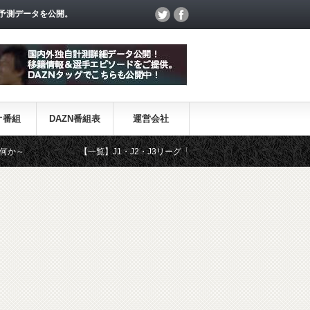
予測データを公開。
オ番組
DAZN番組表
運営会社
【一覧】J1・J2・J3リーグ「退団・戦力外選手＆新加入選手」
DA