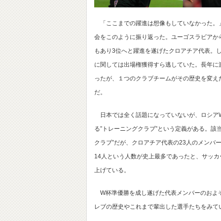
「ここまでの躍進は想像もしていなかった。」
会をこのように振り返った。ユーゴスラビアか
もあり3位へと躍進を遂げたクロアチア代表。し
に関しては出場権獲得すら逃していた。長年に
ったが、１つのクラブチームがその歴史を変え
だ。
日本では全く話題になっていないが、ロシアW杯
る”トレーニングクラブ”という定義がある。該
クラブ”だが、クロアチア代表の23人のメンバ
14人という人数が史上最多であったと、サッカーを
上げている。
W杯準優勝を成し遂げた代表メンバーのおよそ
レブの歴史やこれまで輩出した選手たちをみて