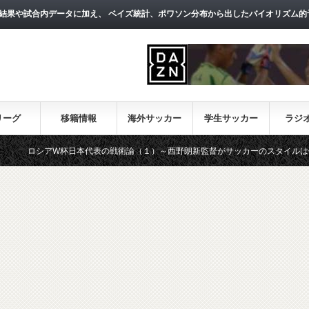
結果や試合内データに加え、 ベイズ統計、ポワソン分布から出したバイオリズム的
リーグ
移籍情報
海外サッカー
学生サッカー
ラジ
日本代表の戦術論（１）～西野朗新監督がサッカーのスタイルは何か～