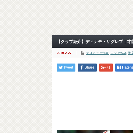
【クラブ紹介】ディナモ・ザグレブ｜才
2019-2-27
クロアチア代表
,
ロシアW杯
,
海
Tweet
Share
+1
Haten