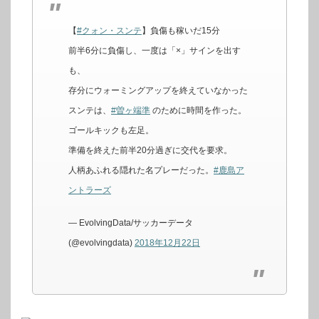
【
#クォン・スンテ
】負傷も稼いだ15分
前半6分に負傷し、一度は「×」サインを出す
も、
存分にウォーミングアップを終えていなかった
スンテは、
#曽ヶ端準
のために時間を作った。
ゴールキックも左足。
準備を終えた前半20分過ぎに交代を要求。
人柄あふれる隠れた名プレーだった。
#鹿島ア
ントラーズ
— EvolvingData/サッカーデータ
(@evolvingdata)
2018年12月22日