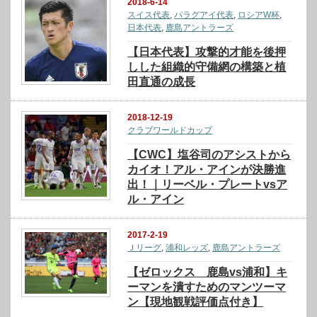
2018-6-14
スイス代表
,
パラグアイ代表
,
ロシアW杯
,
日本代表
,
鹿島アントラーズ
【日本代表】攻撃的才能を後押
しした組織的守備網の構築と植
田直通の成長
2018-12-19
クラブワールドカップ
【CWC】塩谷司のアシストから
カイオ！アル・アインが決勝進
出！｜リーベル・プレートvsア
ル・アイン
2017-2-19
Ｊリーグ
,
浦和レッズ
,
鹿島アントラーズ
【ゼロックス 鹿島vs浦和】キ
ーマンを潰すためのマンツーマ
ン【現地観戦評価点付き】