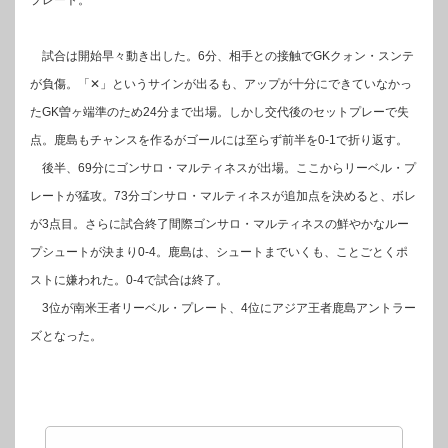
プレート。
試合は開始早々動き出した。6分、相手との接触でGKクォン・スンテ
が負傷。「✕」というサインが出るも、アップが十分にできていなかっ
たGK曽ヶ端準のため24分まで出場。しかし交代後のセットプレーで失
点。鹿島もチャンスを作るがゴールには至らず前半を0-1で折り返す。
後半、69分にゴンサロ・マルティネスが出場。ここからリーベル・プ
レートが猛攻。73分ゴンサロ・マルティネスが追加点を決めると、ボレ
が3点目。さらに試合終了間際ゴンサロ・マルティネスの鮮やかなルー
プシュートが決まり0-4。鹿島は、シュートまでいくも、ことごとくポ
ストに嫌われた。0-4で試合は終了。
3位が南米王者リーベル・プレート、4位にアジア王者鹿島アントラー
ズとなった。