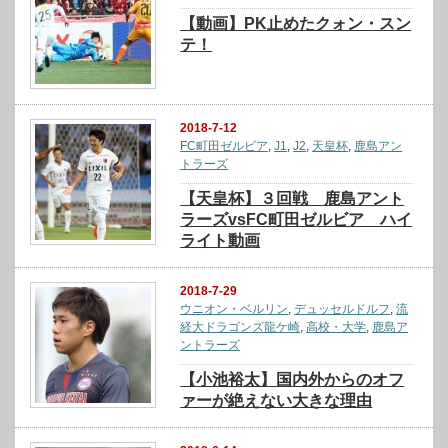
【動画】PK止めたクォン・スン
テ！
2018-7-12
FC町田ゼルビア
,
J1
,
J2
,
天皇杯
,
鹿島アン
トラーズ
【天皇杯】３回戦 鹿島アント
ラーズvsFC町田ゼルビア ハイ
ライト動画
2018-7-29
ウニオン・ベルリン
,
デュッセルドルフ
,
流
経大ドラゴンズ龍ケ崎
,
高校・大学
,
鹿島ア
ントラーズ
【小池裕太】国内外からのオフ
ァーが絶えない大きな理由