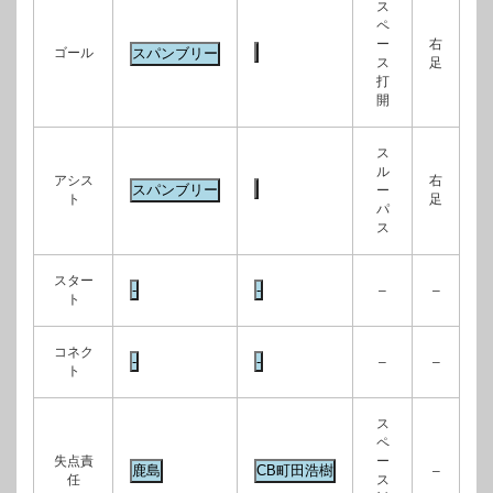
ス
ペ
ー
右
ゴール
ス
足
打
開
ス
ル
アシス
右
ー
ト
足
パ
ス
スター
–
–
ト
コネク
–
–
ト
ス
ペ
失点責
ー
–
任
ス