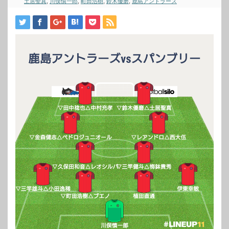
土居聖真
,
川俣慎一郎
,
町田浩樹
,
鈴木優磨
,
鹿島アントラーズ