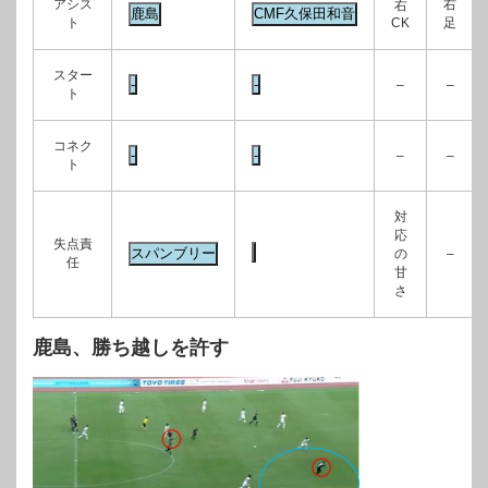
アシス
右
右
ト
CK
足
スター
–
–
ト
コネク
–
–
ト
対
応
失点責
の
–
任
甘
さ
鹿島、勝ち越しを許す