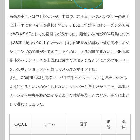
画像の小ささは申し訳ないが、中盤でパスを出したスパンブリーの選手
は迷わずに右サイドを選択していた。LSB三竿雄斗は昨シーズンの湘南
でWBやSMFとしての役回りが多かった、類似するのは2004鹿島におけ
るSB新井場徹や2011インテルにおけるSB長友佑都らで彼ら同様、ポジ
ショニングの問題が出てきてしまうのは、ある程度問題ない。LSB山本
脩斗のバランサーさを上回れば確実なスタメンなだけにこのブルーサー
クルのポジショニングを気にできるかがポイントだ。
また、CB町田浩樹も同様で、相手選手のパターニングを貯めていける
ようになるといいのかもしれない。クレバーな選手だからこそ、基本パ
ターンから中央を締めにかかるような体勢を取ったのだが、完全に出だ
しで遅れてしまった。
形
部
チーム
選手
GASCL
態
位