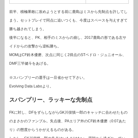
前半、積極果敢に攻めようとする前に鹿島はミスから先制点を許してし
まう。セットプレイで同点に追いつくも、今度はスペースを与えすぎて
勝ち越されてしまう。
後半になると、PK、相手のミスからの崩し、2017鹿島の形である左サ
イドからの攻撃から逆転勝ち。
MOMはCF鈴木優磨、次点に同じく2得点のSTペドロ・ジュニオール、
DMF三竿健斗をあげる。
※スパンブリーの選手は一旦省かせて下さい。
Evolving Data Laboより。
スパンプリー、ラッキーな先制点
FKに対し、DFをずらしながらGK川俣慎一郎のキャッチに合わせたもの
のまさかのファンブル。失点後、PAエリア外のCF鈴木優磨（0:07あた
り）の態度からうかがえるものがある。