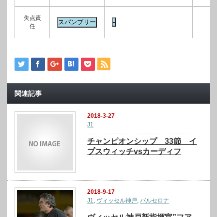
失点責
任
関連記事
2018-3-27
J1
チャンピオンシップ 33節 イ
プスウィッチvsカーディフ
2018-9-17
J1
,
ヴィッセル神戸
,
バルセロナ