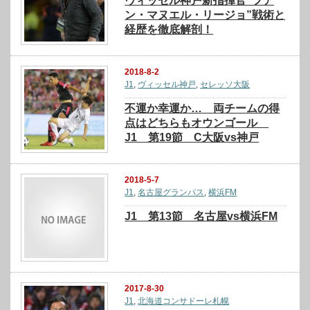
ヴィッセル神戸新指揮官”フア
ン・マヌエル・リージョ”戦術と
経歴を徹底解剖！
2018-8-2
J1
,
ヴィッセル神戸
,
セレッソ大阪
不運か幸運か… 両チームの得
点はどちらもオウンゴール
J1 第19節 C大阪vs神戸
2018-5-7
J1
,
名古屋グランパス
,
横浜FM
J1 第13節 名古屋vs横浜FM
2017-8-30
J1
,
北海道コンサドーレ札幌