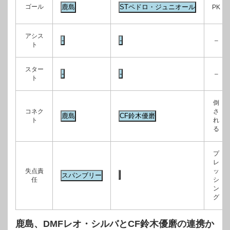
ゴール
PK
アシス
–
ト
スター
–
ト
倒
コネク
さ
ト
れ
る
プ
レ
失点責
ッ
任
シ
ン
グ
鹿島、DMFレオ・シルバとCF鈴木優磨の連携か