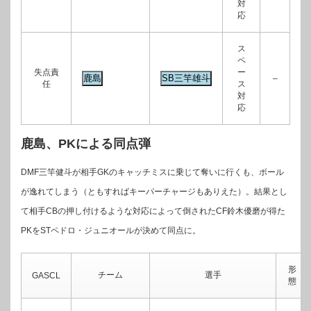
対
応
ス
ペ
失点責
ー
–
任
ス
対
応
鹿島、PKによる同点弾
DMF三竿健斗が相手GKのキャッチミスに乗じて奪いに行くも、ボール
が逸れてしまう（ともすればキーパーチャージもありえた）。結果とし
て相手CBの押し付けるような対応によって倒されたCF鈴木優磨が得た
PKをSTペドロ・ジュニオールが決めて同点に。
形
チーム
選手
GASCL
態