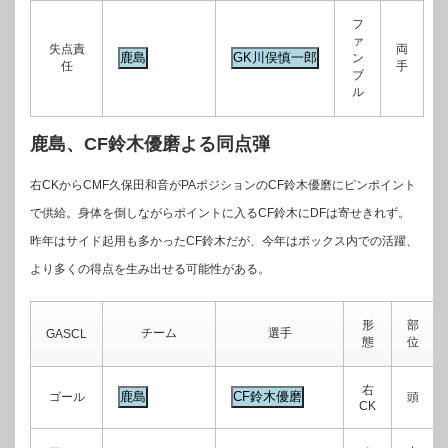
フ
ァ
失点責
両
ン
任
手
ブ
ル
鹿島、CF鈴木優磨よる同点弾
右CKからCMF久保田和音がPAポジションのCF鈴木優磨にピンポイント
で供給。身体を倒しながらポイントに入るCF鈴木にDFは寄せきれず。
昨年はサイド起用も多かったCF鈴木だが、今年はボックス内での活躍、
より多くの得点を生み出せる可能性がある。
形
部
チーム
選手
GASCL
態
位
右
ゴール
頭
CK