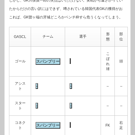
しかし、GK川俣慎一郎の失点はいただけない。実戦から遠ざかってい
たからだけの言い訳にはできず、噂されている韓国代表GKの獲得がお
これば、GK曽ヶ端の牙城どころかベンチ枠すら危うくなってしまう。
形
部
チーム
選手
GASCL
態
位
こ
ぼ
ゴール
頭
れ
球
アシス
–
–
ト
スター
–
–
ト
コネク
右
FK
ト
足