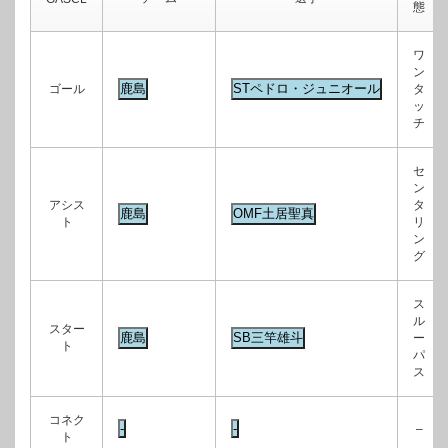
態
ワ
ン
ゴール
タ
ッ
チ
セ
ン
アシス
タ
ト
リ
ン
グ
ス
ル
スター
ー
ト
パ
ス
コネク
–
ト