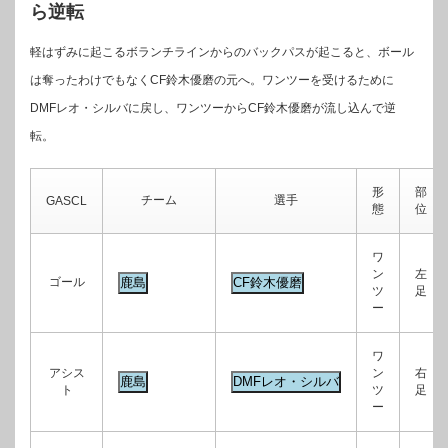
ら逆転
軽はずみに起こるボランチラインからのバックパスが起こると、ボール
は奪ったわけでもなくCF鈴木優磨の元へ。ワンツーを受けるために
DMFレオ・シルバに戻し、ワンツーからCF鈴木優磨が流し込んで逆
転。
形
部
チーム
選手
GASCL
態
位
ワ
ン
左
ゴール
ツ
足
ー
ワ
アシス
ン
右
ト
ツ
足
ー