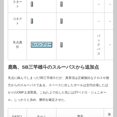
スター
–
–
ト
コネク
–
–
ト
バ
ッ
失点責
ク
–
任
パ
ス
鹿島、SB三竿雄斗のスルーパスから追加点
失点に絡んでしまったSB三竿雄斗だが、真骨頂は正確無比なクロスや後
方からのスルーパスである。スペースに出したボールは交代出場したば
かりのOMF土居聖真。こねた上で出した先にはSTペドロ・ジュニオー
ル。しっかりと決め、勝利を確定させた。
形
チーム
選手
GASCL