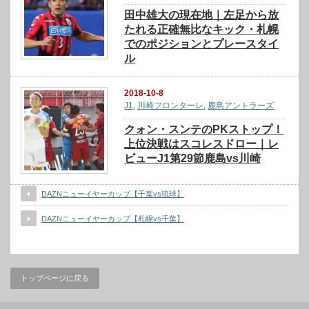
田中雄大の現在地｜左足から放
たれる正確無比なキック・札幌
でのポジションとプレースタイ
ル
2018-10-8
J1
,
川崎フロンターレ
,
鹿島アントラーズ
クォン・スンテのPKストップ！
上位決戦はスコレスドロー｜レ
ビューJ1第29節鹿島vs川崎
DAZNニューイヤーカップ【千葉vs琉球】
DAZNニューイヤーカップ【札幌vs千葉】
トップページに戻る