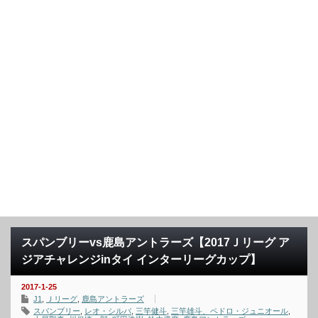
スパンブリーvs鹿島アントラーズ【2017Ｊリーグ ア
ジアチャレンジinタイ インターリーグカップ】
2017-1-25
J1
,
Ｊリーグ
,
鹿島アントラーズ
スパンブリー
,
レオ・シルバ
,
三竿健斗
,
三竿雄斗、ペドロ・ジュニオール
,