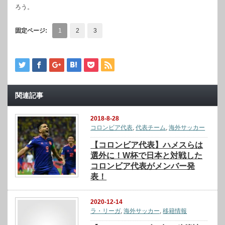
ろう。
固定ページ:
1
2
3
関連記事
2018-8-28
コロンビア代表
,
代表チーム
,
海外サッカー
【コロンビア代表】ハメスらは
選外に！W杯で日本と対戦した
コロンビア代表がメンバー発
表！
2020-12-14
ラ・リーガ
,
海外サッカー
,
移籍情報