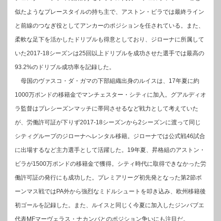
似たようなプレースタイルの持ち主で、アストン・ビラでは最終ライン
と前線のつなぎ役としてアンカーのポジションを任されている。また、
柔軟な足下を活かしたドリブルも得意としており、ジローナに所属して
いた2017-18シーズンは25回以上ドリブルを成功させた選手では最高の
93.2%のドリブル成功率を記録した。
母国のヴァスコ・ダ・ガマの下部組織出身のルイスは、17年夏に約
1000万ポンドの移籍金でマンチェスター・シティに加入。グアルディオ
ラ監督はプレシーズンマッチに帯同させるなど戦力として考えていた
が、労働許可証が下りず2017-18シーズンから2シーズンに渡って同じ
シティグループのジローナへレンタル移籍。ジローナでは公式戦46試合
に出場するなど主力選手として活躍した。19年夏、昇格組のアストン・
ビラが1500万ポンドの移籍金で獲得。シティ時代に取得できなかった労
働許可証の発行にも成功した。プレミアリーグ初先発となった第2節ボ
ーンマス戦ではPA外から強烈なミドルシュートを叩き込み、欧州移籍後
初ゴールを記録した。また、ルイスと同じく今夏に加入したジンバブエ
代表MFマーヴェラス・ナカンバとのポジション争いにも注目だ。