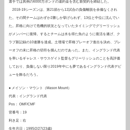
選手では異例の6000万ポンドの違約金を含む新契約を締結した。
2018-19シーズンは、第21節から12試合の負傷離脱を余儀なくされ
た。その間チームはわずか2勝しか挙げられず、13位と中位に沈んでい
た。昇格に向けて危機的状況となっていたタイミングでグリーリッシュ
がメンバーに復帰。するとチームは水を得た魚のように復活を遂げ、ク
ラブ新記録の10連勝を達成。土壇場で昇格プレーオフ進出を決め、プレ
ーオフの末に昇格の切符を掴んだのであった。また、イングランド代表
を率いるギャレス・サウスゲイト監督もグリーリッシュのことを高評価
しており、負傷しない限り2019年中にも夢であるイングランド代表デビ
ューを飾るだろう。
● メイソン・マウント（Mason Mount）
代表：イングランド代表
Pos： OMF/CMF
背番号：19
利き足：右
生年月日：1995/2/27(23歳)