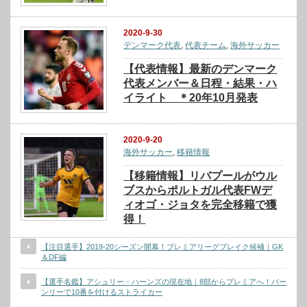
2020-9-30
デンマーク代表
,
代表チーム
,
海外サッカー
【代表情報】最新のデンマーク
代表メンバー＆日程・結果・ハ
イライト ＊20年10月発表
2020-9-20
海外サッカー
,
移籍情報
【移籍情報】リバプールがウル
ブスからポルトガル代表FWデ
ィオゴ・ジョタを完全移籍で獲
得！
【注目選手】2019-20シーズン開幕！プレミアリーグブレイク候補｜GK
＆DF編
【選手名鑑】アシュリー・ハーンズの現在地｜8部からプレミアへ！バー
ンリーで10番を付けるストライカー