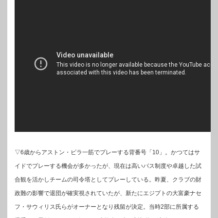
▽6歳からアストン・ビラ一筋でプレーする背番号「10」。かつてはサ
イドでプレーする機会が多かったが、現在は高いパス制度や卓越した試
合観を活かしチームの司令塔としてプレーしている。昨夏、クラブの財
政難の影響で退団が確実視されていたが、新たにエジプトの大富豪ナセ
フ・サウィリス氏らがオーナーとなり残留が決定。当時2部に所属する