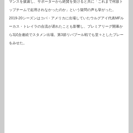
マンスを披露し、サポーターから絶賛を受けると共に「これまで何故ト
ップチームで起用されなかったのか」という疑問の声も挙がった。
2019-20シーズンはコパ・アメリカに出場していたウルグアイ代表MFル
ーカス・トレイラの合流が遅れたことも影響し、プレミアリーグ開幕か
ら3試合連続でスタメン出場。第3節リバプール戦でも堂々としたプレー
をみせた。