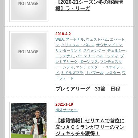
【2020-21シーズン冬の移籍情
報】ラ・リーガ
2018-4-2
WBA
,
アーセナル
,
ウェストハム
,
エバート
ン
,
クリスタル・パレス
,
サウサンプトン
,
サンダーランド
,
スウォンジー
,
チェルシー
,
トッテナム
,
バーンリー
,
ハル・シティ
,
プ
レミアリーグ
,
ボーンマス
,
マンチェスタ
ー・シティ
,
マンチェスター・ユナイテッ
ド
,
ミドルズブラ
,
リバプール
,
レスター
,
ワ
トフォード
プレミアリーグ 33節 日程
2021-1-19
海外サッカー
【移籍情報】セリエＡで首位に
立つＡＣミランがフリーのマン
ジュキッチを獲得！