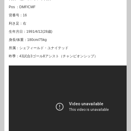
Pos ：DMF/CMF
背番号：16
利き足：右
生年月日：1991/4/12(28歳)
身長/体重：180cm/75kg
所属：シェフィールド・ユナイテッド
昨季：43試合3ゴール8アシスト（チャンピオンシップ）