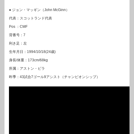
● ジョン・マッギン（John McGinn）
代表：スコットランド代表
Pos ：CMF
背番号：7
利き足：左
生年月日：1994/10/18(24歳)
身長/体重：173cm/68kg
所属：アストン・ビラ
昨季：43試合7ゴール9アシスト（チャンピオンシップ）