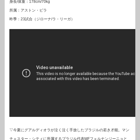
身長/体重：178cm/70kg
所属：アストン・ビラ
昨季：23試合（ジローナ/ラ・リーガ）
▽今夏にグアルディオラが泣く泣く手放したブラジルの若き才能。マン
チェスター・シティに所属するブラジル代表MFフェルナンジーニョと