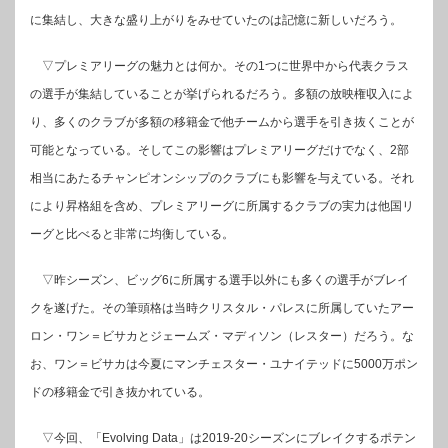
に集結し、大きな盛り上がりをみせていたのは記憶に新しいだろう。
▽プレミアリーグの魅力とは何か。その1つに世界中から代表クラス
の選手が集結していることが挙げられるだろう。多額の放映権収入によ
り、多くのクラブが多額の移籍金で他チームから選手を引き抜くことが
可能となっている。そしてこの影響はプレミアリーグだけでなく、2部
相当にあたるチャンピオンシップのクラブにも影響を与えている。それ
により昇格組を含め、プレミアリーグに所属するクラブの実力は他国リ
ーグと比べると非常に均衡している。
▽昨シーズン、ビッグ6に所属する選手以外にも多くの選手がブレイ
クを遂げた。その筆頭格は当時クリスタル・パレスに所属していたアー
ロン・ワン＝ビサカとジェームズ・マディソン（レスター）だろう。な
お、ワン＝ビサカは今夏にマンチェスター・ユナイテッドに5000万ポン
ドの移籍金で引き抜かれている。
▽今回、「Evolving Data」は2019-20シーズンにブレイクするポテン