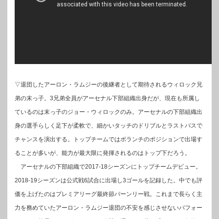
▽退団したアーロン・ラムジーの後継者として期待されるウィロック兄
弟の末っ子。3兄弟全員がアーセナル下部組織出身だが、現在も所属し
ているのは末っ子のジョー・ウィロックのみ。アーセナルの下部組織出
身の選手らしく足下が柔軟で、細かいタッチのドリブルとラストパスで
チャンスを演出する。トップチームではボランチのポジションで出場す
ることが多いが、能力が最大限に発揮されるのはトップ下だろう。
アーセナルの下部組織で2017-18シーズンにトップチームデビュー。
2018-19シーズンは公式戦6試合に出場し3ゴールを記録した。中でも評
価を上げたのはプレミアリーグ最終節バーンリー戦。これまで長らく主
力を務めていたアーロン・ラムジー退団の不安を感じさせないパフォー