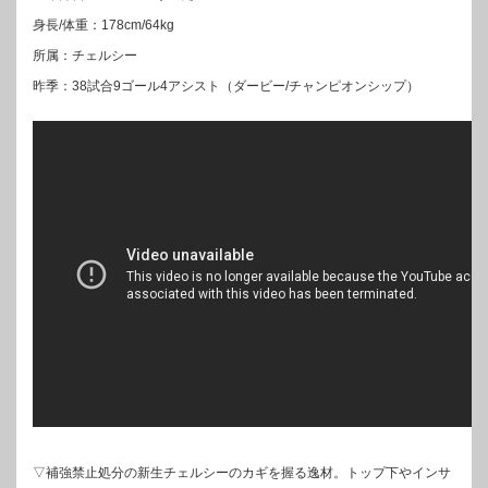
身長/体重：178cm/64kg
所属：チェルシー
昨季：38試合9ゴール4アシスト（ダービー/チャンピオンシップ）
▽補強禁止処分の新生チェルシーのカギを握る逸材。トップ下やインサ