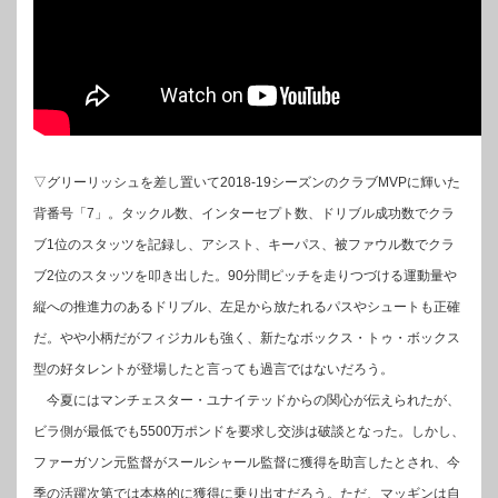
▽グリーリッシュを差し置いて2018-19シーズンのクラブMVPに輝いた
背番号「7」。タックル数、インターセプト数、ドリブル成功数でクラ
ブ1位のスタッツを記録し、アシスト、キーパス、被ファウル数でクラ
ブ2位のスタッツを叩き出した。90分間ピッチを走りつづける運動量や
縦への推進力のあるドリブル、左足から放たれるパスやシュートも正確
だ。やや小柄だがフィジカルも強く、新たなボックス・トゥ・ボックス
型の好タレントが登場したと言っても過言ではないだろう。
今夏にはマンチェスター・ユナイテッドからの関心が伝えられたが、
ビラ側が最低でも5500万ポンドを要求し交渉は破談となった。しかし、
ファーガソン元監督がスールシャール監督に獲得を助言したとされ、今
季の活躍次第では本格的に獲得に乗り出すだろう。ただ、マッギンは自