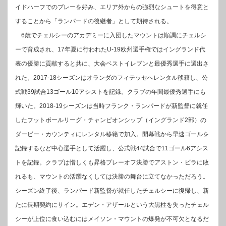
イドハーフでのプレーを好み、エリア外からの強烈なシュートを得意と
することから「ランパードの後継者」として期待される。
6歳でチェルシーのアカデミーに入団したマウントは順調にチェルシ
ーで育成され、17年夏に行われたU-19欧州選手権ではイングランド代
表の優勝に貢献すると共に、大会ベストイレブンと最優秀選手に選出さ
れた。2017-18シーズンはオランダのフィテッセへレンタル移籍し、公
式戦39試合13ゴール10アシストを記録。クラブの年間最優秀選手にも
輝いた。2018-19シーズンは当時フランク・ランパードが新監督に就任
したフットボールリーグ・チャンピオンシップ（イングランド2部）の
ダービー・カウンティにレンタル移籍で加入。開幕戦から早速ゴールを
記録するなど中心選手として活躍し、公式戦44試合で11ゴール6アシス
トを記録。クラブは惜しくも昇格プレーオフ決勝でアストン・ビラに敗
れるも、マウントの活躍なくしては決勝の舞台に立てなかっただろう。
シーズン終了後、ランパード新監督が就任したチェルシーに復帰し、新
たに長期契約にサイン。エデン・アザールという大黒柱を失ったチェル
シーが上位に食い込むにはメイソン・マウントの爆発が不可欠となるだ