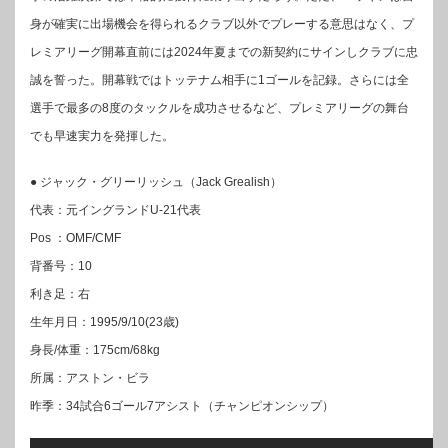
身が確実に出場機会を得られるクラブ以外でプレーする意思はなく、プ
レミアリーグ開幕直前には2024年夏までの新契約にサインしクラブに忠
誠を誓った。開幕戦ではトッテナム相手に1ゴールを記録。さらには全
選手で最多の8度のタックルを成功させるなど、プレミアリーグの舞台
でも早速実力を発揮した。
● ジャック・グリーリッシュ（Jack Grealish）
代表：元イングランドU-21代表
Pos ：OMF/CMF
背番号：10
利き足：右
生年月日：1995/9/10(23歳)
身長/体重：175cm/68kg
所属：アストン・ビラ
昨季：34試合6ゴール7アシスト（チャンピオンシップ）