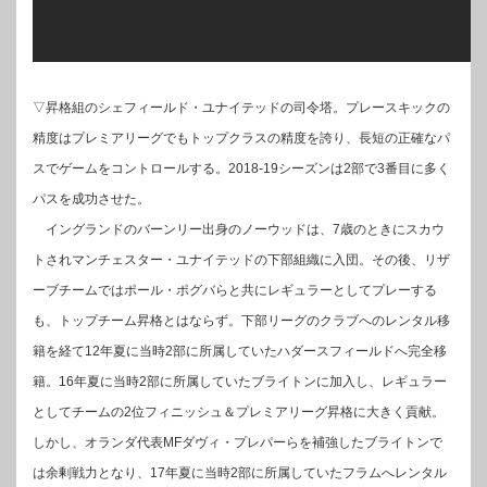
▽昇格組のシェフィールド・ユナイテッドの司令塔。プレースキックの
精度はプレミアリーグでもトップクラスの精度を誇り、長短の正確なパ
スでゲームをコントロールする。2018-19シーズンは2部で3番目に多く
パスを成功させた。
イングランドのバーンリー出身のノーウッドは、7歳のときにスカウ
トされマンチェスター・ユナイテッドの下部組織に入団。その後、リザ
ーブチームではポール・ポグバらと共にレギュラーとしてプレーする
も、トップチーム昇格とはならず。下部リーグのクラブへのレンタル移
籍を経て12年夏に当時2部に所属していたハダースフィールドへ完全移
籍。16年夏に当時2部に所属していたブライトンに加入し、レギュラー
としてチームの2位フィニッシュ＆プレミアリーグ昇格に大きく貢献。
しかし、オランダ代表MFダヴィ・プレパーらを補強したブライトンで
は余剰戦力となり、17年夏に当時2部に所属していたフラムへレンタル